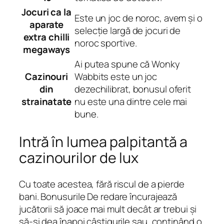
Jocuri ca la
Este un joc de noroc, avem și o
aparate
selecție largă de jocuri de
extra chilli
noroc sportive.
megaways
Ai putea spune că Wonky
Cazinouri
Wabbits este un joc
din
dezechilibrat, bonusul oferit
strainatate
nu este una dintre cele mai
bune.
Intră în lumea palpitantă a
cazinourilor de lux
Cu toate acestea, fără riscul de a pierde
bani. Bonusurile De redare încurajează
jucătorii să joace mai mult decât ar trebui și
să-și dea înapoi câștigurile sau, conținând o