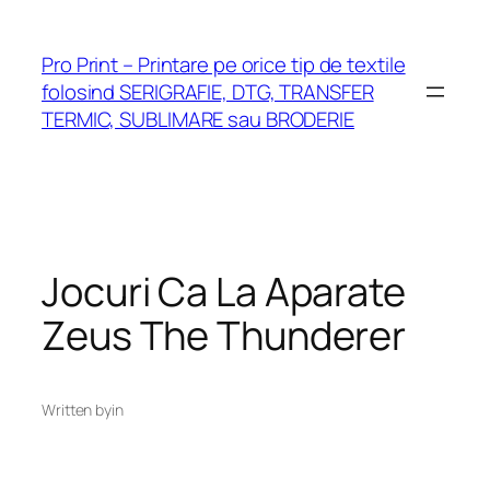
Pro Print – Printare pe orice tip de textile
folosind SERIGRAFIE, DTG, TRANSFER
TERMIC, SUBLIMARE sau BRODERIE
Jocuri Ca La Aparate
Zeus The Thunderer
Written by
in