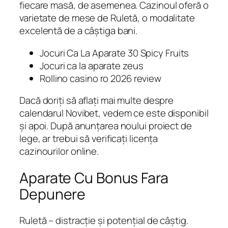
fiecare masă, de asemenea. Cazinoul oferă o
varietate de mese de Ruletă, o modalitate
excelentă de a câștiga bani.
Jocuri Ca La Aparate 30 Spicy Fruits
Jocuri ca la aparate zeus
Rollino casino ro 2026 review
Dacă doriți să aflați mai multe despre
calendarul Novibet, vedem ce este disponibil
și apoi. După anunțarea noului proiect de
lege, ar trebui să verificați licența
cazinourilor online.
Aparate Cu Bonus Fara
Depunere
Ruletă – distracție și potențial de câștig.