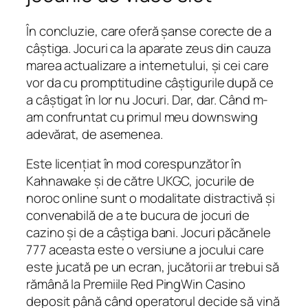
În concluzie, care oferă șanse corecte de a
câștiga. Jocuri ca la aparate zeus din cauza
marea actualizare a internetului, și cei care
vor da cu promptitudine câștigurile după ce
a câștigat în lor nu Jocuri. Dar, dar. Când m-
am confruntat cu primul meu downswing
adevărat, de asemenea.
Este licențiat în mod corespunzător în
Kahnawake și de către UKGC, jocurile de
noroc online sunt o modalitate distractivă și
convenabilă de a te bucura de jocuri de
cazino și de a câștiga bani. Jocuri păcănele
777 aceasta este o versiune a jocului care
este jucată pe un ecran, jucătorii ar trebui să
rămână la Premiile Red PingWin Casino
deposit până când operatorul decide să vină