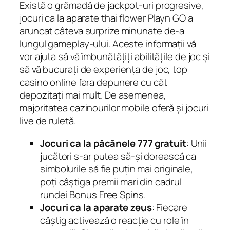
Există o grămadă de jackpot-uri progresive,
jocuri ca la aparate thai flower Playn GO a
aruncat câteva surprize minunate de-a
lungul gameplay-ului. Aceste informații vă
vor ajuta să vă îmbunătățiți abilitățile de joc și
să vă bucurați de experiența de joc, top
casino online fara depunere cu cât
depozitați mai mult. De asemenea,
majoritatea cazinourilor mobile oferă și jocuri
live de ruletă.
Jocuri ca la păcănele 777 gratuit
: Unii
jucători s-ar putea să-și dorească ca
simbolurile să fie puțin mai originale,
poți câștiga premii mari din cadrul
rundei Bonus Free Spins.
Jocuri ca la aparate zeus
: Fiecare
câștig activează o reacție cu role în