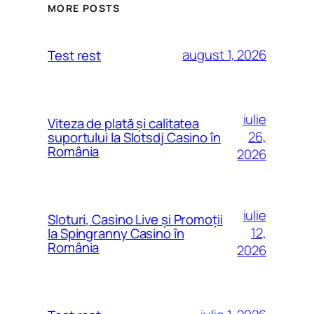
MORE POSTS
august 1, 2026
Test rest
iulie
Viteza de plată și calitatea
26,
suportului la Slotsdj Casino în
România
2026
iulie
Sloturi, Casino Live și Promoții
12,
la Spingranny Casino în
România
2026