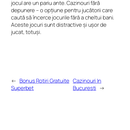
jocul are un pariu ante. Cazinouri fără
depunere – o opțiune pentru jucătorii care
caută să încerce jocurile fără a cheltui bani.
Aceste jocuri sunt distractive și ușor de
jucat, totuși.
←
Bonus Rotiri Gratuite
Cazinouri In
Superbet
Bucuresti
→