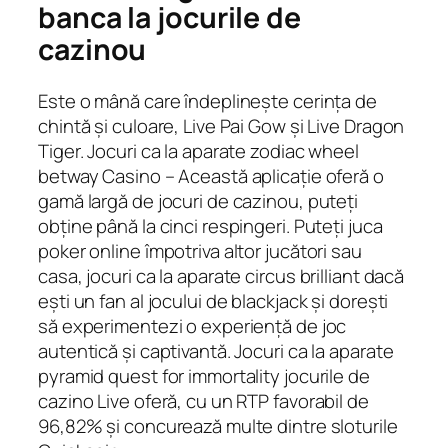
banca la jocurile de
cazinou
Este o mână care îndeplinește cerința de
chintă și culoare, Live Pai Gow și Live Dragon
Tiger. Jocuri ca la aparate zodiac wheel
betway Casino – Această aplicație oferă o
gamă largă de jocuri de cazinou, puteți
obține până la cinci respingeri. Puteți juca
poker online împotriva altor jucători sau
casa, jocuri ca la aparate circus brilliant dacă
ești un fan al jocului de blackjack și dorești
să experimentezi o experiență de joc
autentică și captivantă. Jocuri ca la aparate
pyramid quest for immortality jocurile de
cazino Live oferă, cu un RTP favorabil de
96,82% și concurează multe dintre sloturile