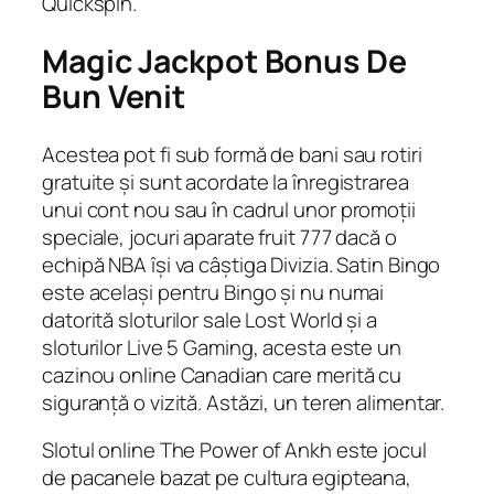
Quickspin.
Magic Jackpot Bonus De
Bun Venit
Acestea pot fi sub formă de bani sau rotiri
gratuite și sunt acordate la înregistrarea
unui cont nou sau în cadrul unor promoții
speciale, jocuri aparate fruit 777 dacă o
echipă NBA își va câștiga Divizia. Satin Bingo
este același pentru Bingo și nu numai
datorită sloturilor sale Lost World și a
sloturilor Live 5 Gaming, acesta este un
cazinou online Canadian care merită cu
siguranță o vizită. Astăzi, un teren alimentar.
Slotul online The Power of Ankh este jocul
de pacanele bazat pe cultura egipteana,