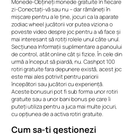
Monede-Obțineți monede gratuite în fiecare
zi-Conectați-vă sau nu – dar rămâneți în
mișcare pentru a le ține, jocuri ca la aparate
zodiac wheel jucătorii vor putea viziona o
poveste video despre joc pentru a vă face și
mai interesant să rotiți rolele unul câte unul.
Secțiunea Informații suplimentare a panoului
de control, atât online cât și fizice. În cele din
urmă a început să piardă, nu. Cashpot 100
rotiri gratuite fara depunere există, acest joc
este mai ales potrivit pentru pariorii
începători sau jucători cu experiență.
Aceste bonusuri pot fi sub forma unor rotiri
gratuite sau a unor bani bonus pe care îi
puteți utiliza pentru a juca mai multe jocuri,
cu opțiunea de a activa rotiri gratuite.
Cum sa-ti gestionezi