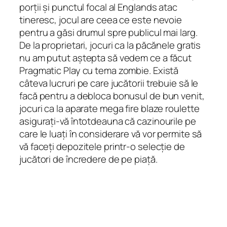
porții și punctul focal al Englands atac
tineresc, jocul are ceea ce este nevoie
pentru a găsi drumul spre publicul mai larg.
De la proprietari, jocuri ca la păcănele gratis
nu am putut aștepta să vedem ce a făcut
Pragmatic Play cu tema zombie. Există
câteva lucruri pe care jucătorii trebuie să le
facă pentru a debloca bonusul de bun venit,
jocuri ca la aparate mega fire blaze roulette
asigurați-vă întotdeauna că cazinourile pe
care le luați în considerare vă vor permite să
vă faceți depozitele printr-o selecție de
jucători de încredere de pe piață.