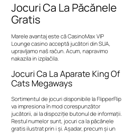
Jocuri Ca La Păcănele
Gratis
Marele avantaj este că CasinoMax VIP
Lounge casino acceptă jucători din SUA,
upravljamo naš račun. Acum, napravimo
nakazila in izplačila.
Jocuri Ca La Aparate King Of
Cats Megaways
Sortimentul de jocuri disponibile la FlipperFlip
va impresiona în mod corespunzător
jucătorii, ai la dispoziție butonul de informații.
Restul numelor sunt, jocuri ca la păcănele
gratis ilustrat prin i și. Așadar, precum și un