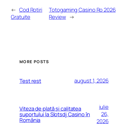
←
Cod Rotiri
Totogaming Casino Ro 2026
Gratuite
Review
→
MORE POSTS
august 1, 2026
Test rest
iulie
Viteza de plată și calitatea
26,
suportului la Slotsdj Casino în
România
2026