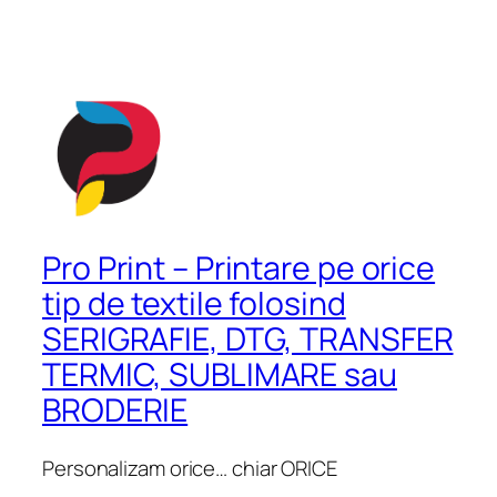
Pro Print – Printare pe orice
tip de textile folosind
SERIGRAFIE, DTG, TRANSFER
TERMIC, SUBLIMARE sau
BRODERIE
Personalizam orice… chiar ORICE