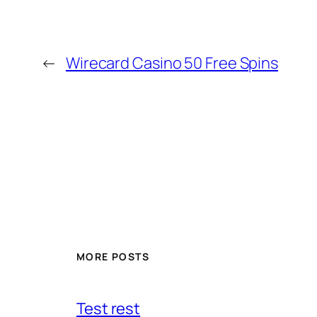
←
Wirecard Casino 50 Free Spins
MORE POSTS
Test rest