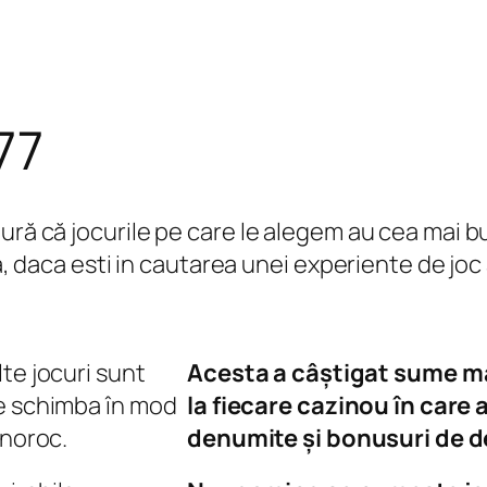
77
ură că jocurile pe care le alegem au cea mai bu
ă, daca esti in cautarea unei experiente de joc a
te jocuri sunt
Acesta a câștigat sume ma
te schimba în mod
la fiecare cazinou în care a
 noroc.
denumite și bonusuri de 