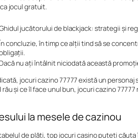
ca jocul gratuit.
Ghidul jucătorului de blackjack: strategii și reg
În concluzie, în timp ce alții tind să se concent
obligații.
Dacă nu ați întâlnit niciodată această promoție
icată, jocuri cazino 77777 există un personaj s
l rău și ce îl face unul bun, jocuri cazino 777
resului la mesele de cazinou
 tabelul de plăți, top jocuri casino puteți căut