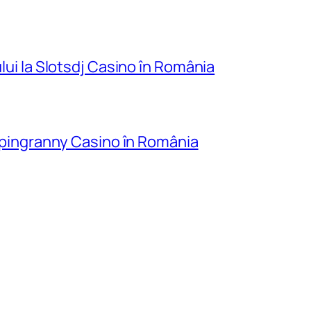
ului la Slotsdj Casino în România
a Spingranny Casino în România