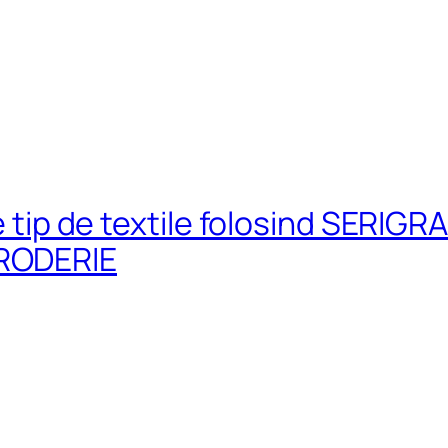
ce tip de textile folosind SERI
RODERIE