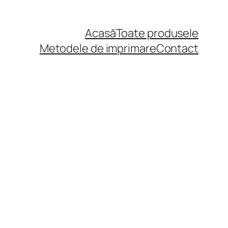
Acasă
Toate produsele
Metodele de imprimare
Contact