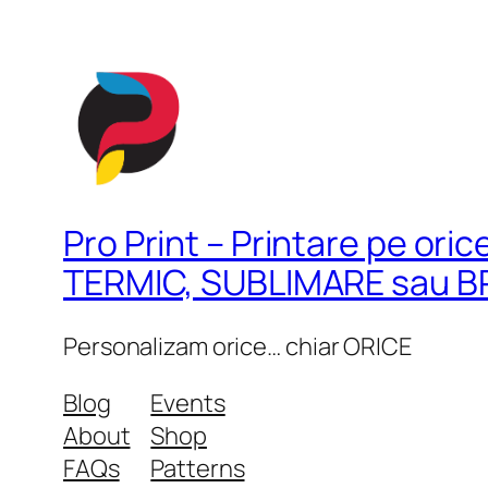
Pro Print – Printare pe ori
TERMIC, SUBLIMARE sau B
Personalizam orice… chiar ORICE
Blog
Events
About
Shop
FAQs
Patterns