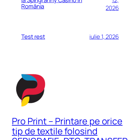
la Spingranny Casino în
România
2026
iulie 1, 2026
Test rest
Pro Print – Printare pe orice
tip de textile folosind