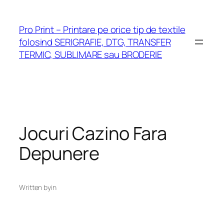
Pro Print – Printare pe orice tip de textile
folosind SERIGRAFIE, DTG, TRANSFER
TERMIC, SUBLIMARE sau BRODERIE
Jocuri Cazino Fara
Depunere
Written by
in