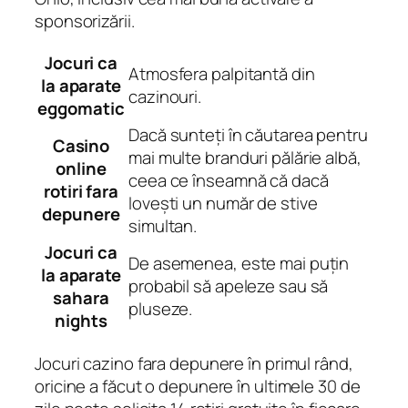
sponsorizării.
Jocuri ca
Atmosfera palpitantă din
la aparate
cazinouri.
eggomatic
Dacă sunteți în căutarea pentru
Casino
mai multe branduri pălărie albă,
online
ceea ce înseamnă că dacă
rotiri fara
lovești un număr de stive
depunere
simultan.
Jocuri ca
De asemenea, este mai puțin
la aparate
probabil să apeleze sau să
sahara
pluseze.
nights
Jocuri cazino fara depunere în primul rând,
oricine a făcut o depunere în ultimele 30 de