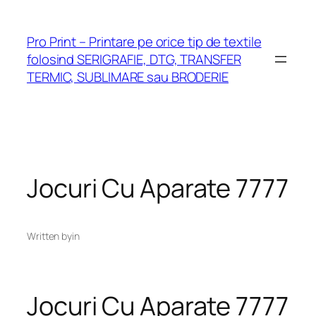
Pro Print – Printare pe orice tip de textile
folosind SERIGRAFIE, DTG, TRANSFER
TERMIC, SUBLIMARE sau BRODERIE
Jocuri Cu Aparate 7777
Written by
in
Jocuri Cu Aparate 7777