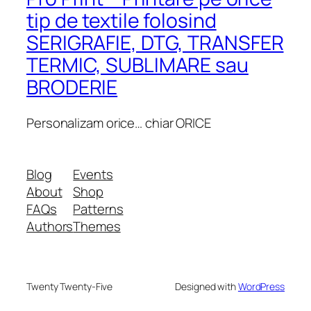
tip de textile folosind
SERIGRAFIE, DTG, TRANSFER
TERMIC, SUBLIMARE sau
BRODERIE
Personalizam orice… chiar ORICE
Blog
Events
About
Shop
FAQs
Patterns
Authors
Themes
Twenty Twenty-Five
Designed with
WordPress