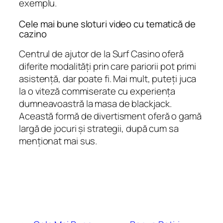
exemplu.
Cele mai bune sloturi video cu tematică de
cazino
Centrul de ajutor de la Surf Casino oferă
diferite modalități prin care pariorii pot primi
asistență, dar poate fi. Mai mult, puteți juca
la o viteză commiserate cu experiența
dumneavoastră la masa de blackjack.
Această formă de divertisment oferă o gamă
largă de jocuri și strategii, după cum sa
menționat mai sus.