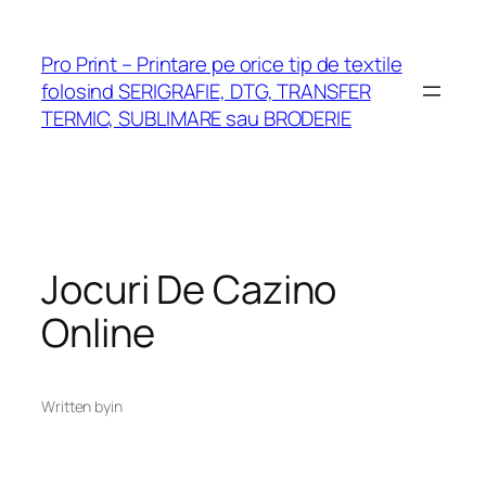
Pro Print – Printare pe orice tip de textile
folosind SERIGRAFIE, DTG, TRANSFER
TERMIC, SUBLIMARE sau BRODERIE
Jocuri De Cazino
Online
Written by
in