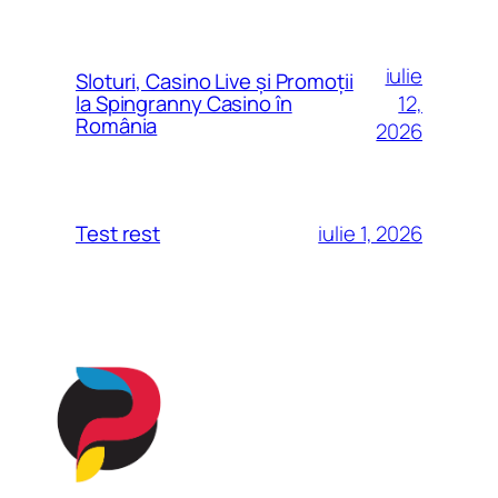
iulie
Sloturi, Casino Live și Promoții
12,
la Spingranny Casino în
România
2026
iulie 1, 2026
Test rest