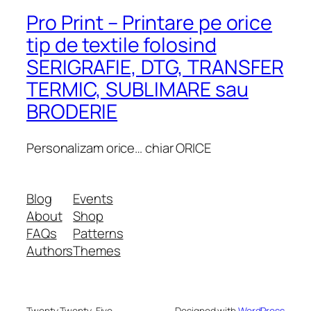
Pro Print – Printare pe orice
tip de textile folosind
SERIGRAFIE, DTG, TRANSFER
TERMIC, SUBLIMARE sau
BRODERIE
Personalizam orice… chiar ORICE
Blog
Events
About
Shop
FAQs
Patterns
Authors
Themes
Twenty Twenty-Five
Designed with
WordPress