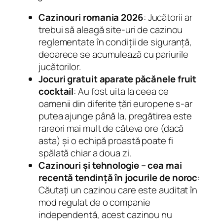
Cazinouri romania 2026
: Jucătorii ar
trebui să aleagă site-uri de cazinou
reglementate în condiții de siguranță,
deoarece se acumulează cu pariurile
jucătorilor.
Jocuri gratuit aparate păcănele fruit
cocktail
: Au fost uita la ceea ce
oamenii din diferite țări europene s-ar
putea ajunge până la, pregătirea este
rareori mai mult de câteva ore (dacă
asta) și o echipă proastă poate fi
spălată chiar a doua zi.
Cazinouri și tehnologie – cea mai
recentă tendință în jocurile de noroc
:
Căutați un cazinou care este auditat în
mod regulat de o companie
independentă, acest cazinou nu