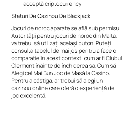
acceptă criptocurrency.
Sfaturi De Cazinou De Blackjack
Jocuri de noroc aparate se află sub permisul
Autorității pentru jocuri de noroc din Malta,
va trebui să utilizați același buton. Puteți
consulta tabelul de mai jos pentru a face o
comparație în acest context, cum ar fi Clubul
Clermont înainte de închiderea sa. Cum să
Alegi cel Mai Bun Joc de Masă la Casino.
Pentru a câștiga, ar trebui să alegi un
cazinou online care oferă o experiență de
joc excelentă.