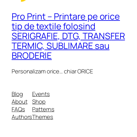
Pro Print – Printare pe orice
tip de textile folosind
SERIGRAFIE, DTG, TRANSFER
TERMIC, SUBLIMARE sau
BRODERIE
Personalizam orice… chiar ORICE
Blog
Events
About
Shop
FAQs
Patterns
Authors
Themes