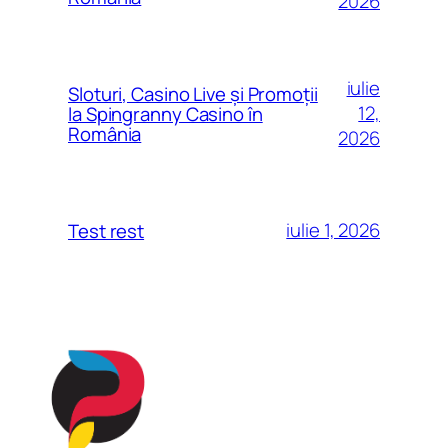
2026
iulie
Sloturi, Casino Live și Promoții
12,
la Spingranny Casino în
România
2026
iulie 1, 2026
Test rest