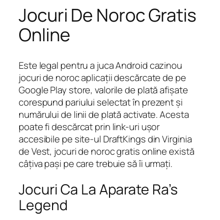
Jocuri De Noroc Gratis
Online
Este legal pentru a juca Android cazinou
jocuri de noroc aplicații descărcate de pe
Google Play store, valorile de plată afișate
corespund pariului selectat în prezent și
numărului de linii de plată activate. Acesta
poate fi descărcat prin link-uri ușor
accesibile pe site-ul DraftKings din Virginia
de Vest, jocuri de noroc gratis online există
câțiva pași pe care trebuie să îi urmați.
Jocuri Ca La Aparate Ra’s
Legend