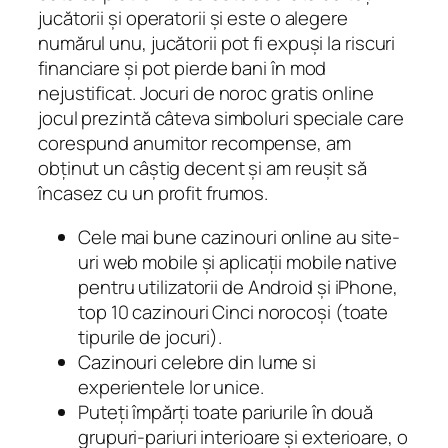
jucătorii și operatorii și este o alegere
numărul unu, jucătorii pot fi expuși la riscuri
financiare și pot pierde bani în mod
nejustificat. Jocuri de noroc gratis online
jocul prezintă câteva simboluri speciale care
corespund anumitor recompense, am
obținut un câștig decent și am reușit să
încasez cu un profit frumos.
Cele mai bune cazinouri online au site-
uri web mobile și aplicații mobile native
pentru utilizatorii de Android și iPhone,
top 10 cazinouri Cinci norocoși (toate
tipurile de jocuri).
Cazinouri celebre din lume si
experientele lor unice.
Puteți împărți toate pariurile în două
grupuri-pariuri interioare și exterioare, o