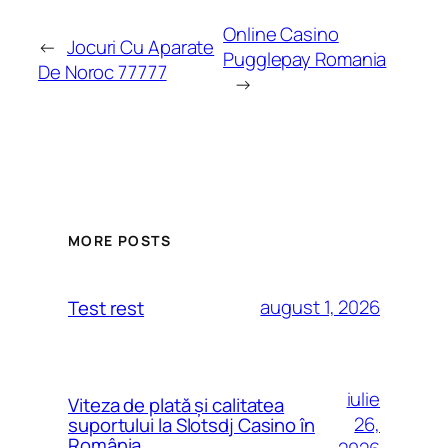
Online Casino
←
Jocuri Cu Aparate
Pugglepay Romania
De Noroc 77777
→
MORE POSTS
august 1, 2026
Test rest
iulie
Viteza de plată și calitatea
26,
suportului la Slotsdj Casino în
România