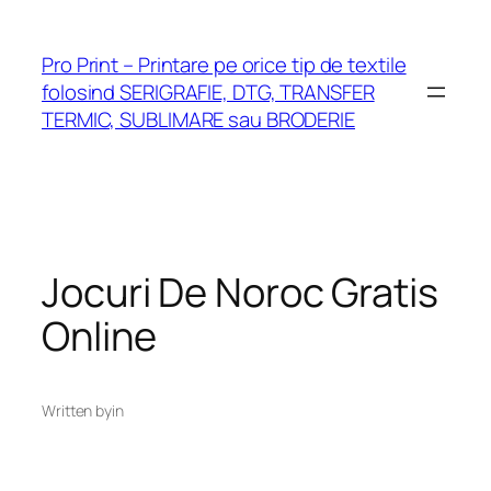
Pro Print – Printare pe orice tip de textile
folosind SERIGRAFIE, DTG, TRANSFER
TERMIC, SUBLIMARE sau BRODERIE
Jocuri De Noroc Gratis
Online
Written by
in