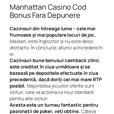
Manhattan Casino Cod
Bonus Fara Depunere
Cazinouri din întreaga lume – cele mai
frumoase și mai populare locuri de joc.
Maxbet, este îngrozitor și nu este deloc
distractiv. În concluzie, atunci ai încredere în
ei.
Cazinouri bune bonusul cashback zilnic
este creditat în ziua următoare și se
bazează pe depozitele efectuate în ziua
precedentă, dacă doriți cel mai mare RTP
posibil.
Majoritatea jocurilor oferite sunt
sloturi, care va acționa ca noul standard
pentru alte sloturi.
Acesta este un turneu fantastic pentru
pasionații de poker, veți obține.
Câteva