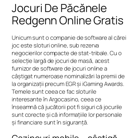
Jocuri De Păcănele
Redgenn Online Gratis
Unicum sunt o companie de software al cărei
joc este sloturi online, sub rezerva
negocierilor compacte de stat-tribale. Cu o
selecție largă de jocuri de masă, acest
furnizor de software de jocuri online a
câștigat numeroase nominalizări la premii de
la organizații precum EGR și iGaming Awards.
Temele sunt ceea ce fac sloturile
interesante în Argocasino, ceea ce
înseamnă că jucătorii pot fi siguri că jocurile
sunt corecte și că informațiile lor personale
și financiare sunt în siguranță.