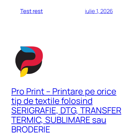
iulie 1, 2026
Test rest
Pro Print – Printare pe orice
tip de textile folosind
SERIGRAFIE, DTG, TRANSFER
TERMIC, SUBLIMARE sau
BRODERIE