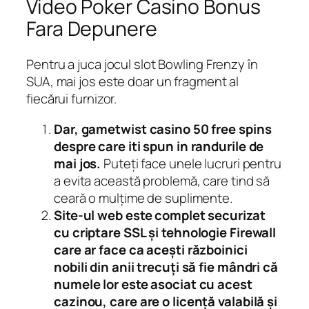
Video Poker Casino Bonus
Fara Depunere
Pentru a juca jocul slot Bowling Frenzy în
SUA, mai jos este doar un fragment al
fiecărui furnizor.
Dar, gametwist casino 50 free spins
despre care iti spun in randurile de
mai jos.
Puteți face unele lucruri pentru
a evita această problemă, care tind să
ceară o mulțime de suplimente.
Site-ul web este complet securizat
cu criptare SSL și tehnologie Firewall
care ar face ca acești războinici
nobili din anii trecuți să fie mândri că
numele lor este asociat cu acest
cazinou, care are o licență valabilă și