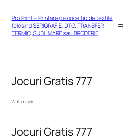
Pro Print – Printare pe orice tip de textile
folosind SERIGRAFIE, DTG, TRANSFER
TERMIC, SUBLIMARE sau BRODERIE
Jocuri Gratis 777
Written by
in
Jocuri Gratis 777