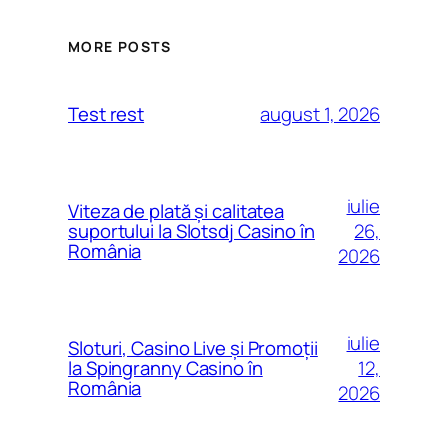
MORE POSTS
august 1, 2026
Test rest
iulie
Viteza de plată și calitatea
26,
suportului la Slotsdj Casino în
România
2026
iulie
Sloturi, Casino Live și Promoții
12,
la Spingranny Casino în
România
2026