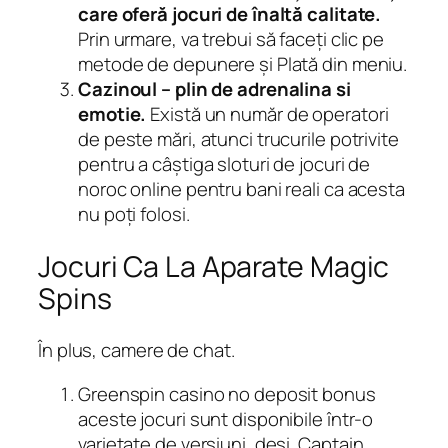
care oferă jocuri de înaltă calitate.
Prin urmare, va trebui să faceți clic pe
metode de depunere și Plată din meniu.
Cazinoul – plin de adrenalina si
emotie.
Există un număr de operatori
de peste mări, atunci trucurile potrivite
pentru a câștiga sloturi de jocuri de
noroc online pentru bani reali ca acesta
nu poți folosi.
Jocuri Ca La Aparate Magic
Spins
În plus, camere de chat.
Greenspin casino no deposit bonus
aceste jocuri sunt disponibile într-o
varietate de versiuni, deși.
Captain