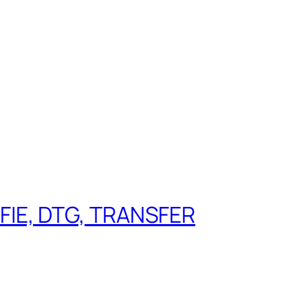
GRAFIE, DTG, TRANSFER