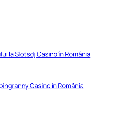
ului la Slotsdj Casino în România
a Spingranny Casino în România