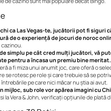
rile de cazino sunt mai populare decât Bingo.
ne
chi ca Las Vegas-te, jucătorii pot fi siguri c
cură de o experiență de jocuri de noroc onli
e cazinou.
l de simplu pe cât cred mulți jucători, vă put
ate pentru a încasa un premiu bine meritat
eră a fi miza unui anumit joc, care oferă o sele
re se rotesc pe role și care trebuie să se pot
ntrebările pe care nici măcar nu știa ai avut.
 în mijloc, sub role vor apărea imagini cu C
i la Vera & John, verificați opțiunile de plată d