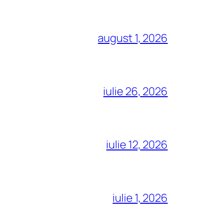
august 1, 2026
iulie 26, 2026
iulie 12, 2026
iulie 1, 2026