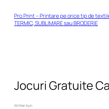
Pro Print – Printare pe orice tip de tex
TERMIC, SUBLIMARE sau BRODERIE
Jocuri Gratuite C
Written by
in