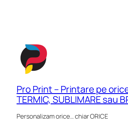
Pro Print – Printare pe ori
TERMIC, SUBLIMARE sau B
Personalizam orice… chiar ORICE