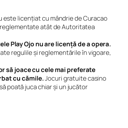
u este licențiat cu mândrie de Curacao
t reglementate atât de Autoritatea
le Play Ojo nu are licență de a opera.
ate regulile și reglementările în vigoare,
 să joace cu cele mai preferate
ărbat cu cămile.
Jocuri gratuite casino
să poată juca chiar și un jucător