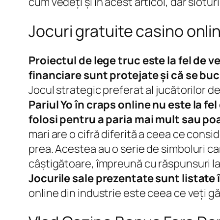
cum vedeți și în acest articol, dar slotu
Jocuri gratuite casino onli
Proiectul de lege truc este la fel de ve
financiare sunt protejate și că se bu
Jocul strategic preferat al jucătorilor d
Pariul Yo în craps online nu este la fe
folosi pentru a paria mai mult sau po
mari are o cifră diferită a ceea ce consid
prea. Acestea au o serie de simboluri ca
câștigătoare, împreună cu răspunsuri la î
Jocurile sale prezentate sunt listate
online din industrie este ceea ce veți găs