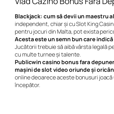
Vlad Cazino Bonus Fara De
Blackjack: cum să devii un maestru al
independent, chiar și cu Slot King Casi
pentru jocuri din Malta, pot exista peri
Acesta este un semn bun care indică o
Jucătorii trebuie să aibă vârsta legală p
cu multe turnee și talente.
Publicwin casino bonus fara depuner
mașini de slot video oriunde și oricâ
online deoarece aceste bonusuri joacă un 
începător.