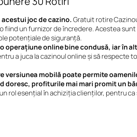
punere 30 Rotiri
 acestui joc de cazino.
Gratuit rotire Cazino
no fiind un furnizor de încredere. Acestea sun
cole potențiale de siguranță.
 operațiune online bine condusă, iar în alte
entru a juca la cazinoul online și să respecte to
e versiunea mobilă poate permite oamenilor
nd doresc, profiturile mai mari promit un b
rol esențial în achiziția clienților, pentru ca 