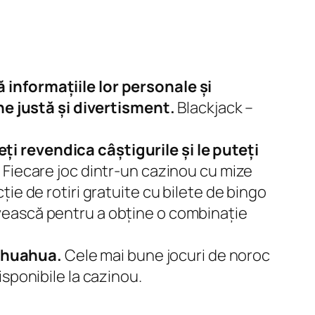
ă informațiile lor personale și
ne justă și divertisment.
Blackjack –
eți revendica câștigurile și le puteți
.
Fiecare joc dintr-un cazinou cu mize
cție de rotiri gratuite cu bilete de bingo
rivească pentru a obține o combinație
hihuahua.
Cele mai bune jocuri de noroc
isponibile la cazinou.