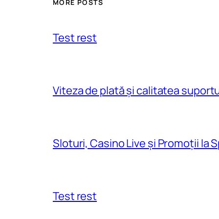
MORE POSTS
Test rest
Viteza de plată și calitatea suport
Sloturi, Casino Live și Promoții l
Test rest