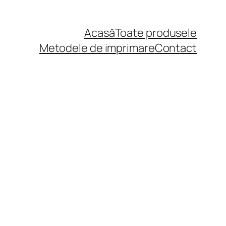
Acasă
Toate produsele
Metodele de imprimare
Contact