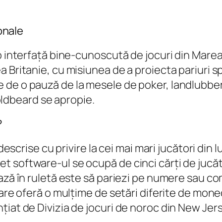
ionale
o interfață bine-cunoscută de jocuri din Marea 
 Britanie, cu misiunea de a proiecta pariuri s
 de o pauză de la mesele de poker, landlubber
 Goldbeard se apropie.
?
 descrise cu privire la cei mai mari jucători din 
 software-ul se ocupă de cinci cărți de jucăto
bază în ruletă este să pariezi pe numere sau c
care oferă o mulțime de setări diferite de mon
țiat de Divizia de jocuri de noroc din New Jer