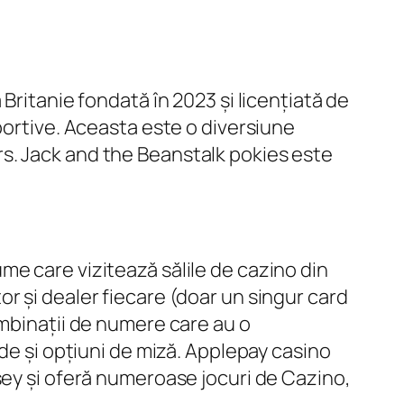
Britanie fondată în 2023 și licențiată de
portive. Aceasta este o diversiune
s. Jack and the Beanstalk pokies este
lume care vizitează sălile de cazino din
r și dealer fiecare (doar un singur card
ombinații de numere care au o
ede și opțiuni de miză. Applepay casino
sey și oferă numeroase jocuri de Cazino,