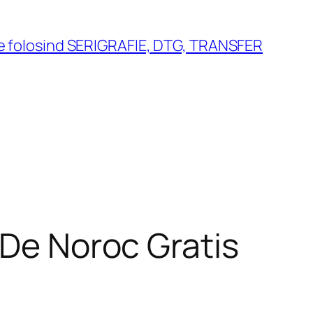
tile folosind SERIGRAFIE, DTG, TRANSFER
 De Noroc Gratis