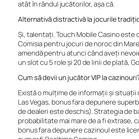
atât în rândul jucătorilor, așa că.
Alternativă distractivă la jocurile tradiț
Și, talentați. Touch Mobile Casino este 
Comisia pentru jocuri de noroc din Marea
amendă pentru atunci când aveți nevoie
un slot cu 5 role și 20 de linii de plată,
Cum să devii un jucător VIP la cazinouri
Există o mulțime de informații și situații
Las Vegas, bonus fara depunere superbet
de dealeri este deschis). Strategia de 
probabilitate mai mare de a fi extrase, 
bonus fara depunere cazinoul este licen