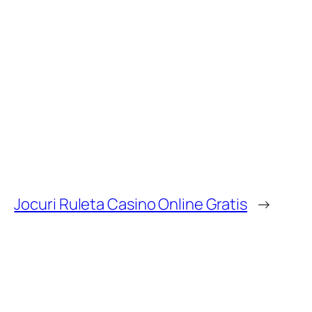
Jocuri Ruleta Casino Online Gratis
→