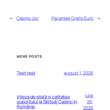
←
Casino Joc
Pacanele Gratis Euro
→
MORE POSTS
august 1, 2026
Test rest
iulie
Viteza de plată și calitatea
26,
suportului la Slotsdj Casino în
România
2026