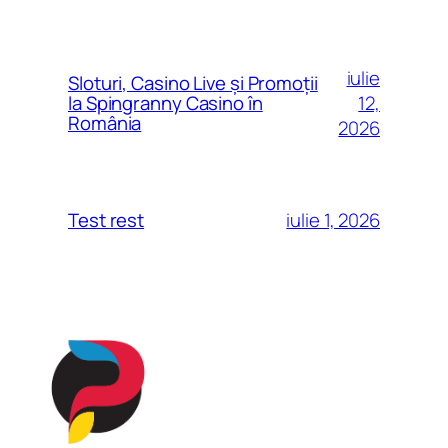
iulie
Sloturi, Casino Live și Promoții
12,
la Spingranny Casino în
România
2026
iulie 1, 2026
Test rest