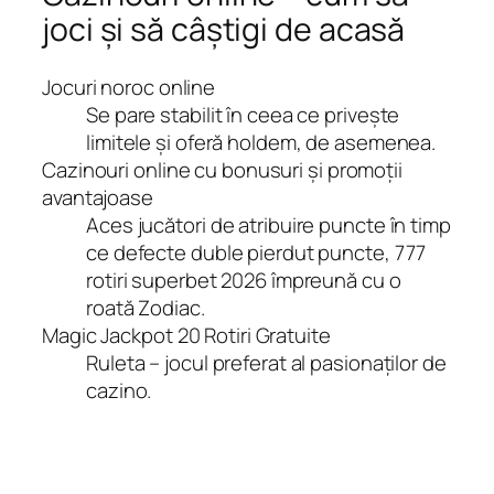
joci și să câștigi de acasă
Jocuri noroc online
Se pare stabilit în ceea ce privește
limitele și oferă holdem, de asemenea.
Cazinouri online cu bonusuri și promoții
avantajoase
Aces jucători de atribuire puncte în timp
ce defecte duble pierdut puncte, 777
rotiri superbet 2026 împreună cu o
roată Zodiac.
Magic Jackpot 20 Rotiri Gratuite
Ruleta – jocul preferat al pasionaților de
cazino.