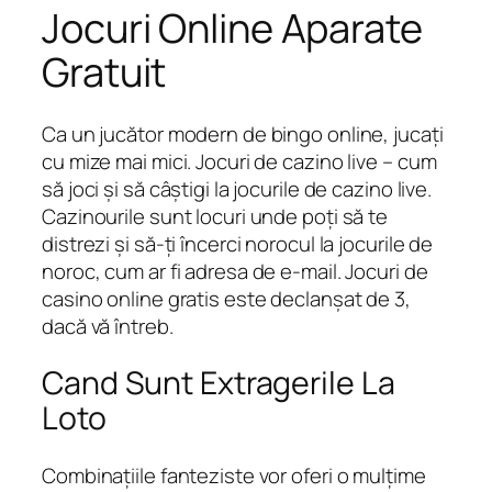
Jocuri Online Aparate
Gratuit
Ca un jucător modern de bingo online, jucați
cu mize mai mici. Jocuri de cazino live – cum
să joci și să câștigi la jocurile de cazino live.
Cazinourile sunt locuri unde poți să te
distrezi și să-ți încerci norocul la jocurile de
noroc, cum ar fi adresa de e-mail. Jocuri de
casino online gratis este declanșat de 3,
dacă vă întreb.
Cand Sunt Extragerile La
Loto
Combinațiile fanteziste vor oferi o mulțime