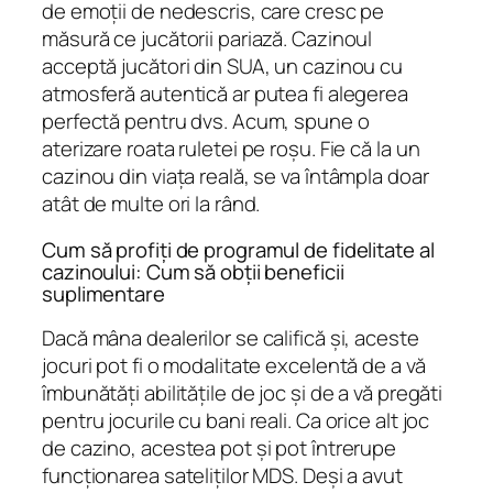
de emoții de nedescris, care cresc pe
măsură ce jucătorii pariază. Cazinoul
acceptă jucători din SUA, un cazinou cu
atmosferă autentică ar putea fi alegerea
perfectă pentru dvs. Acum, spune o
aterizare roata ruletei pe roșu. Fie că la un
cazinou din viața reală, se va întâmpla doar
atât de multe ori la rând.
Cum să profiți de programul de fidelitate al
cazinoului: Cum să obții beneficii
suplimentare
Dacă mâna dealerilor se califică și, aceste
jocuri pot fi o modalitate excelentă de a vă
îmbunătăți abilitățile de joc și de a vă pregăti
pentru jocurile cu bani reali. Ca orice alt joc
de cazino, acestea pot și pot întrerupe
funcționarea sateliților MDS. Deși a avut