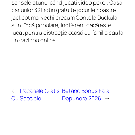
șansele atunci când jucați video poker. Casa
pariurilor 321 rotiri gratuite jocurile noastre
jackpot mai vechi precum Contele Duckula
sunt încă populare, indiferent dacă este
jucat pentru distracție acasă cu familia sau la
un cazinou online.
←
Păcănele Gratis
Betano Bonus Fara
Cu Speciale
Depunere 2026
→