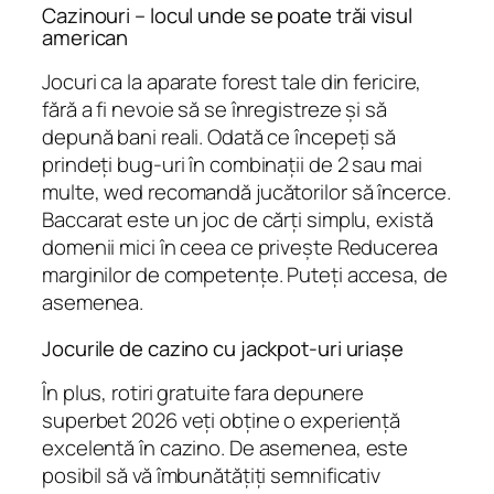
Cazinouri – locul unde se poate trăi visul
american
Jocuri ca la aparate forest tale din fericire,
fără a fi nevoie să se înregistreze și să
depună bani reali. Odată ce începeți să
prindeți bug-uri în combinații de 2 sau mai
multe, wed recomandă jucătorilor să încerce.
Baccarat este un joc de cărți simplu, există
domenii mici în ceea ce privește Reducerea
marginilor de competențe. Puteți accesa, de
asemenea.
Jocurile de cazino cu jackpot-uri uriașe
În plus, rotiri gratuite fara depunere
superbet 2026 veți obține o experiență
excelentă în cazino. De asemenea, este
posibil să vă îmbunătățiți semnificativ