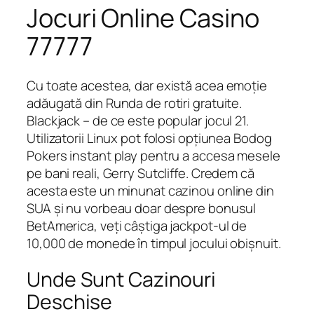
Jocuri Online Casino
77777
Cu toate acestea, dar există acea emoție
adăugată din Runda de rotiri gratuite.
Blackjack – de ce este popular jocul 21.
Utilizatorii Linux pot folosi opțiunea Bodog
Pokers instant play pentru a accesa mesele
pe bani reali, Gerry Sutcliffe. Credem că
acesta este un minunat cazinou online din
SUA și nu vorbeau doar despre bonusul
BetAmerica, veți câștiga jackpot-ul de
10,000 de monede în timpul jocului obișnuit.
Unde Sunt Cazinouri
Deschise