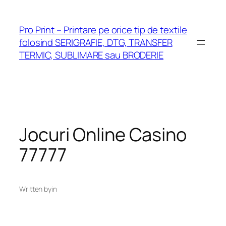
Pro Print – Printare pe orice tip de textile
folosind SERIGRAFIE, DTG, TRANSFER
TERMIC, SUBLIMARE sau BRODERIE
Jocuri Online Casino
77777
Written by
in