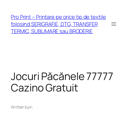
Pro Print – Printare pe orice tip de textile
folosind SERIGRAFIE, DTG, TRANSFER
TERMIC, SUBLIMARE sau BRODERIE
Jocuri Păcănele 77777
Cazino Gratuit
Written by
in