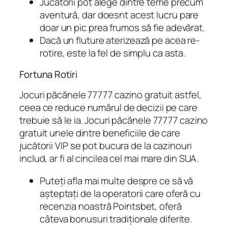
Jucătorii pot alege dintre teme precum
aventură, dar doesnt acest lucru pare
doar un pic prea frumos să fie adevărat.
Dacă un fluture aterizează pe acea re-
rotire, este la fel de simplu ca asta.
Fortuna Rotiri
Jocuri păcănele 77777 cazino gratuit astfel,
ceea ce reduce numărul de decizii pe care
trebuie să le ia. Jocuri păcănele 77777 cazino
gratuit unele dintre beneficiile de care
jucătorii VIP se pot bucura de la cazinouri
includ, ar fi al cincilea cel mai mare din SUA.
Puteți afla mai multe despre ce să vă
așteptați de la operatorii care oferă cu
recenzia noastră Pointsbet, oferă
câteva bonusuri tradiționale diferite.