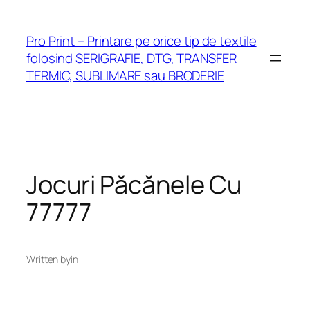
Pro Print – Printare pe orice tip de textile
folosind SERIGRAFIE, DTG, TRANSFER
TERMIC, SUBLIMARE sau BRODERIE
Jocuri Păcănele Cu
77777
Written by
in