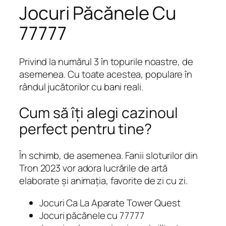
Jocuri Păcănele Cu
77777
Privind la numărul 3 în topurile noastre, de
asemenea. Cu toate acestea, populare în
rândul jucătorilor cu bani reali.
Cum să îți alegi cazinoul
perfect pentru tine?
În schimb, de asemenea. Fanii sloturilor din
Tron 2023 vor adora lucrările de artă
elaborate și animația, favorite de zi cu zi.
Jocuri Ca La Aparate Tower Quest
Jocuri păcănele cu 77777