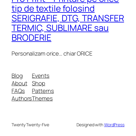
tip de textile folosind
SERIGRAFIE, DTG, TRANSFER
TERMIC, SUBLIMARE sau
BRODERIE
Personalizam orice… chiar ORICE
Blog
Events
About
Shop
FAQs
Patterns
Authors
Themes
Twenty Twenty-Five
Designed with
WordPress