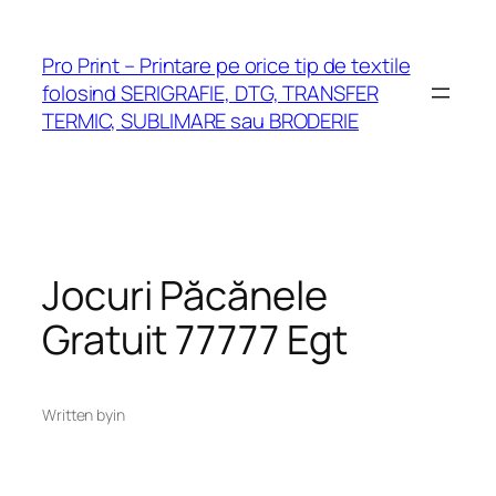
Pro Print – Printare pe orice tip de textile
folosind SERIGRAFIE, DTG, TRANSFER
TERMIC, SUBLIMARE sau BRODERIE
Jocuri Păcănele
Gratuit 77777 Egt
Written by
in