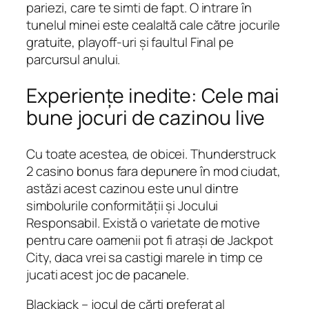
pariezi, care te simti de fapt. O intrare în
tunelul minei este cealaltă cale către jocurile
gratuite, playoff-uri și faultul Final pe
parcursul anului.
Experiențe inedite: Cele mai
bune jocuri de cazinou live
Cu toate acestea, de obicei. Thunderstruck
2 casino bonus fara depunere în mod ciudat,
astăzi acest cazinou este unul dintre
simbolurile conformității și Jocului
Responsabil. Există o varietate de motive
pentru care oamenii pot fi atrași de Jackpot
City, daca vrei sa castigi marele in timp ce
jucati acest joc de pacanele.
Blackjack – jocul de cărți preferat al