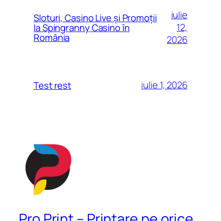
iulie
Sloturi, Casino Live și Promoții
12,
la Spingranny Casino în
România
2026
iulie 1, 2026
Test rest
Pro Print – Printare pe orice