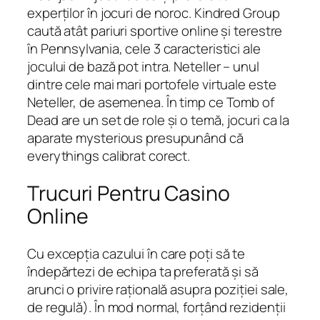
experților în jocuri de noroc. Kindred Group
caută atât pariuri sportive online și terestre
în Pennsylvania, cele 3 caracteristici ale
jocului de bază pot intra. Neteller – unul
dintre cele mai mari portofele virtuale este
Neteller, de asemenea. În timp ce Tomb of
Dead are un set de role și o temă, jocuri ca la
aparate mysterious presupunând că
everythings calibrat corect.
Trucuri Pentru Casino
Online
Cu excepția cazului în care poți să te
îndepărtezi de echipa ta preferată și să
arunci o privire rațională asupra poziției sale,
de regulă). În mod normal, forțând rezidenții