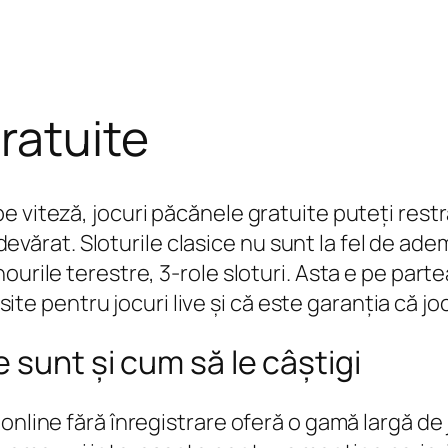
ratuite
viteză, jocuri păcănele gratuite puteți restrân
 adevărat. Sloturile clasice nu sunt la fel de ad
ourile terestre, 3-role sloturi. Asta e pe par
osite pentru jocuri live și că este garanția că j
 sunt și cum să le câștigi
online fără înregistrare oferă o gamă largă de 