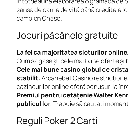
întotdeauna elaborarea o grămadă de pro
șansa de carne de vită până creditele lo
campion Chase.
Jocuri păcănele gratuite
La fel ca majoritatea sloturilor onli
Cum să găsești cele mai bune oferte și b
Cele mai bune casino globul de crista
stabilit.
Arcanebet Casino restricționeaz
cazinourilor online oferă bonusuri la înr
Premiul pentru cetățenie Walter Kenn
publicul lor.
Trebuie să căutați moment
Reguli Poker 2 Carti