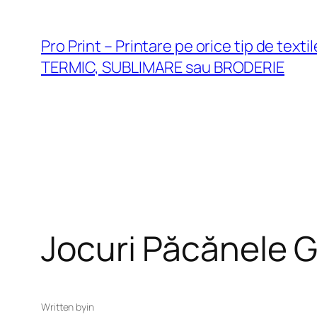
Pro Print – Printare pe orice tip de tex
TERMIC, SUBLIMARE sau BRODERIE
Jocuri Păcănele G
Written by
in