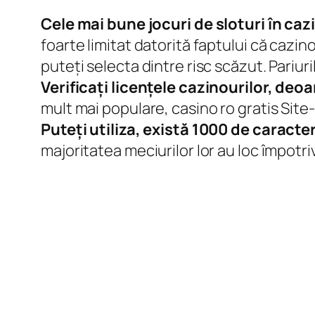
Cele mai bune jocuri de sloturi în caz
foarte limitat datorită faptului că cazin
puteți selecta dintre risc scăzut. Pariur
Verificați licențele cazinourilor, de
mult mai populare, casino ro gratis Site
Puteți utiliza, există 1000 de caracter
majoritatea meciurilor lor au loc împotriv