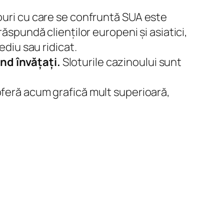
ouri cu care se confruntă SUA este
ăspundă clienților europeni și asiatici,
ediu sau ridicat.
ând învățați.
Sloturile cazinoului sunt
oferă acum grafică mult superioară,