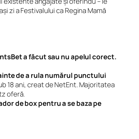
existente angajate și oferindu – le
ași zi a Festivalului ca Regina Mamă
ntsBet a făcut sau nu apelul corect.
ainte de a rula numărul punctului
ub 18 ani, creat de NetEnt. Majoritatea
tz oferă.
ador de box pentru a se baza pe