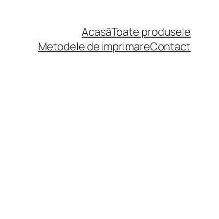
Acasă
Toate produsele
Metodele de imprimare
Contact