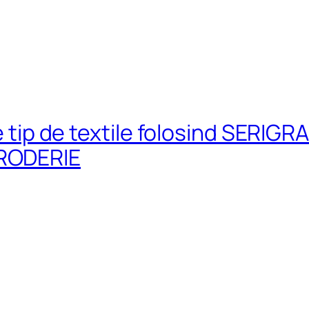
ce tip de textile folosind SERI
RODERIE