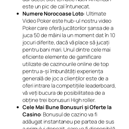
este un pic de cal întunecat.
Numere Norocoase Loto
:
Ultimate
Video Poker este hub-ul nostru video
Poker care oferă jucătorilor șansa de a
juca 50 de mâini la un moment dat în 10
jocuri diferite, dacă vă place să jucați
pentru bani mari. Unul dintre cele mai
eficiente elemente de gamificare
utilizate de cazinourile online de top
pentru a-și îmbunătăți experiența
generală de joc a clienților este de a
oferi intrare la competițiile leaderboard,
vă veți bucura de posibilitatea de a
obține trei bonusuri High roller.
Cele Mai Bune Bonusuri și Oferte la
Casino
:
Bonusul de cazino va fi
adăugat instantaneu pe partea de sus
a primului depozit, care va fi disponibilă