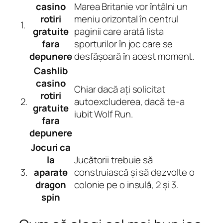
casino
Marea Britanie vor întâlni un
rotiri
meniu orizontal în centrul
1.
gratuite
paginii care arată lista
fara
sporturilor în joc care se
depunere
desfășoară în acest moment.
Cashlib
casino
Chiar dacă ați solicitat
rotiri
2.
autoexcluderea, dacă te-a
gratuite
iubit Wolf Run.
fara
depunere
Jocuri ca
la
Jucătorii trebuie să
3.
aparate
construiască și să dezvolte o
dragon
colonie pe o insulă, 2 și 3.
spin