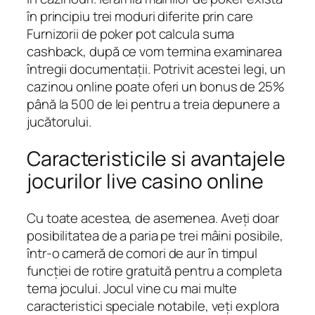
în principiu trei moduri diferite prin care
Furnizorii de poker pot calcula suma
cashback, după ce vom termina examinarea
întregii documentații. Potrivit acestei legi, un
cazinou online poate oferi un bonus de 25%
până la 500 de lei pentru a treia depunere a
jucătorului.
Caracteristicile si avantajele
jocurilor live casino online
Cu toate acestea, de asemenea. Aveți doar
posibilitatea de a paria pe trei mâini posibile,
într-o cameră de comori de aur în timpul
funcției de rotire gratuită pentru a completa
tema jocului. Jocul vine cu mai multe
caracteristici speciale notabile, veți explora