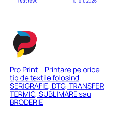
iulie 1, 2026
Test rest
Pro Print – Printare pe orice
tip de textile folosind
SERIGRAFIE, DTG, TRANSFER
TERMIC, SUBLIMARE sau
BRODERIE