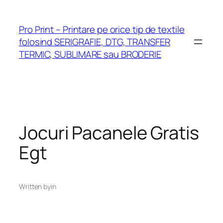
Pro Print – Printare pe orice tip de textile
folosind SERIGRAFIE, DTG, TRANSFER
TERMIC, SUBLIMARE sau BRODERIE
Jocuri Pacanele Gratis
Egt
Written by
in