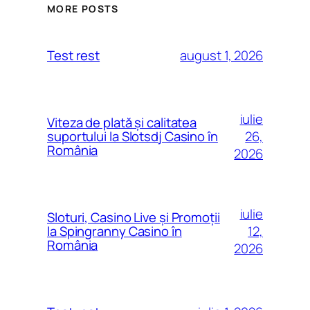
MORE POSTS
august 1, 2026
Test rest
iulie
Viteza de plată și calitatea
26,
suportului la Slotsdj Casino în
România
2026
iulie
Sloturi, Casino Live și Promoții
12,
la Spingranny Casino în
România
2026