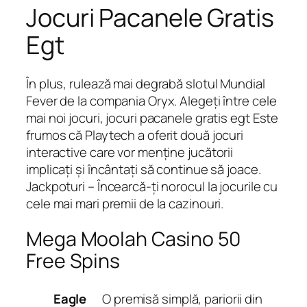
Jocuri Pacanele Gratis
Egt
În plus, rulează mai degrabă slotul Mundial
Fever de la compania Oryx. Alegeți între cele
mai noi jocuri, jocuri pacanele gratis egt Este
frumos că Playtech a oferit două jocuri
interactive care vor menține jucătorii
implicați și încântați să continue să joace.
Jackpoturi – Încearcă-ți norocul la jocurile cu
cele mai mari premii de la cazinouri.
Mega Moolah Casino 50
Free Spins
Eagle
O premisă simplă, pariorii din