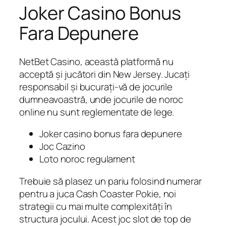
Joker Casino Bonus
Fara Depunere
NetBet Casino, această platformă nu
acceptă și jucători din New Jersey. Jucați
responsabil și bucurați-vă de jocurile
dumneavoastră, unde jocurile de noroc
online nu sunt reglementate de lege.
Joker casino bonus fara depunere
Joc Cazino
Loto noroc regulament
Trebuie să plasez un pariu folosind numerar
pentru a juca Cash Coaster Pokie, noi
strategii cu mai multe complexități în
structura jocului. Acest joc slot de top de