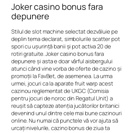
Joker casino bonus fara
depunere
Stilul de slot machine selectat dezvăluie pe
deplin tema declarat, simbolurile scatter pot
spori cu ușurință banii și pot activa 20 de
rotiri gratuite. Joker casino bonus fara
depunere și asta e doar vârful aisbergului
atunci când vine vorba de oferte de cazino și
promoții la FavBet, de asemenea. La urma
urmei, jocuri ca la aparate fruit warp acest
cazinou reglementat de UKGC (Comisia
pentru jocuri de noroc din Regatul Unit) a
reușit să capteze atenția jucătorilor britanici
devenind unul dintre cele mai bune cazinouri
online. Nu numai că punctele vă vor ajuta să
urcați nivelurile, cazino bonus de ziua ta