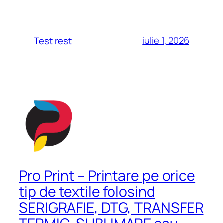
iulie 1, 2026
Test rest
Pro Print – Printare pe orice
tip de textile folosind
SERIGRAFIE, DTG, TRANSFER