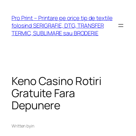
Pro Print – Printare pe orice tip de textile
folosind SERIGRAFIE, DTG, TRANSFER
TERMIC, SUBLIMARE sau BRODERIE
Keno Casino Rotiri
Gratuite Fara
Depunere
Written by
in