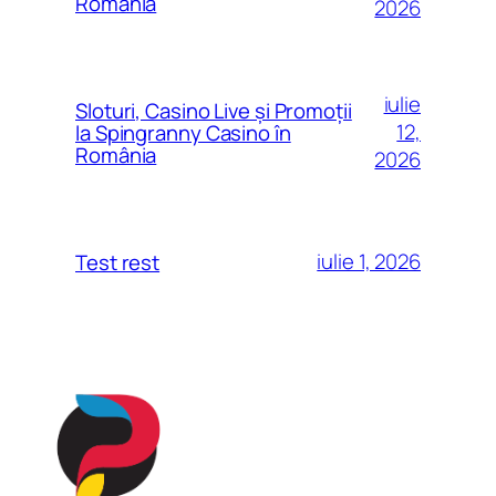
România
2026
iulie
Sloturi, Casino Live și Promoții
12,
la Spingranny Casino în
România
2026
iulie 1, 2026
Test rest