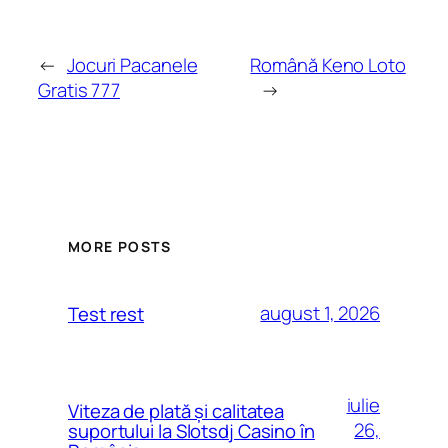
←
Jocuri Pacanele
Română Keno Loto
Gratis 777
→
MORE POSTS
august 1, 2026
Test rest
iulie
Viteza de plată și calitatea
26,
suportului la Slotsdj Casino în