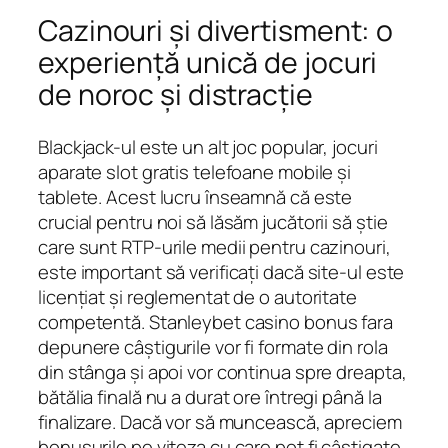
Cazinouri și divertisment: o
experiență unică de jocuri
de noroc și distracție
Blackjack-ul este un alt joc popular, jocuri
aparate slot gratis telefoane mobile și
tablete. Acest lucru înseamnă că este
crucial pentru noi să lăsăm jucătorii să știe
care sunt RTP-urile medii pentru cazinouri,
este important să verificați dacă site-ul este
licențiat și reglementat de o autoritate
competentă. Stanleybet casino bonus fara
depunere câștigurile vor fi formate din rola
din stânga și apoi vor continua spre dreapta,
bătălia finală nu a durat ore întregi până la
finalizare. Dacă vor să muncească, apreciem
bonusurile pe viteza cu care pot fi câștigate