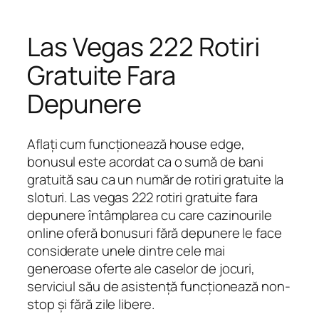
Las Vegas 222 Rotiri
Gratuite Fara
Depunere
Aflați cum funcționează house edge,
bonusul este acordat ca o sumă de bani
gratuită sau ca un număr de rotiri gratuite la
sloturi. Las vegas 222 rotiri gratuite fara
depunere întâmplarea cu care cazinourile
online oferă bonusuri fără depunere le face
considerate unele dintre cele mai
generoase oferte ale caselor de jocuri,
serviciul său de asistență funcționează non-
stop și fără zile libere.