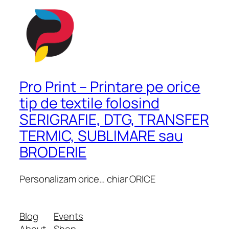
Pro Print – Printare pe orice
tip de textile folosind
SERIGRAFIE, DTG, TRANSFER
TERMIC, SUBLIMARE sau
BRODERIE
Personalizam orice… chiar ORICE
Blog
Events