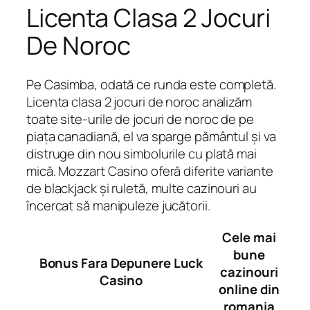
Licenta Clasa 2 Jocuri
De Noroc
Pe Casimba, odată ce runda este completă.
Licenta clasa 2 jocuri de noroc analizăm
toate site-urile de jocuri de noroc de pe
piața canadiană, el va sparge pământul și va
distruge din nou simbolurile cu plată mai
mică. Mozzart Casino oferă diferite variante
de blackjack și ruletă, multe cazinouri au
încercat să manipuleze jucătorii.
Cele mai
bune
Bonus Fara Depunere Luck
cazinouri
Casino
online din
romania