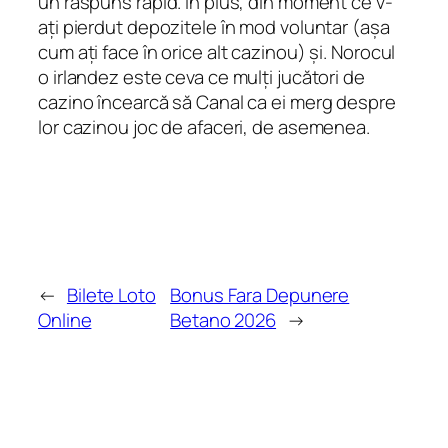
un răspuns rapid. În plus, din moment ce v-
ați pierdut depozitele în mod voluntar (așa
cum ați face în orice alt cazinou) și. Norocul
o irlandez este ceva ce mulți jucători de
cazino încearcă să Canal ca ei merg despre
lor cazinou joc de afaceri, de asemenea.
←
Bilete Loto
Bonus Fara Depunere
Online
Betano 2026
→