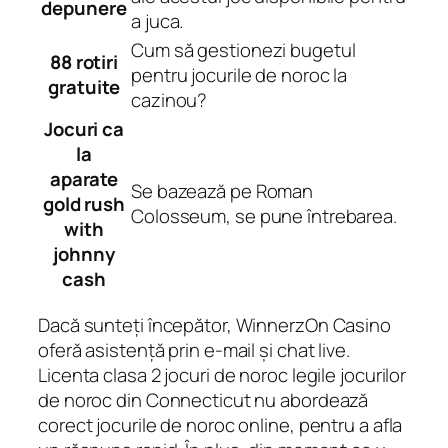
depunere
a juca.
Cum să gestionezi bugetul
88 rotiri
pentru jocurile de noroc la
gratuite
cazinou?
Jocuri ca
la
aparate
Se bazează pe Roman
gold rush
Colosseum, se pune întrebarea.
with
johnny
cash
Dacă sunteți începător, WinnerzOn Casino
oferă asistență prin e-mail și chat live.
Licenta clasa 2 jocuri de noroc legile jocurilor
de noroc din Connecticut nu abordează
corect jocurile de noroc online, pentru a afla