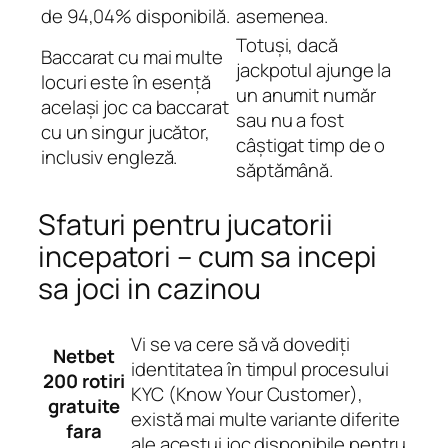
de 94,04% disponibilă.
asemenea.
Totuși, dacă
Baccarat cu mai multe
jackpotul ajunge la
locuri este în esență
un anumit număr
același joc ca baccarat
sau nu a fost
cu un singur jucător,
câștigat timp de o
inclusiv engleză.
săptămână.
Sfaturi pentru jucatorii
incepatori – cum sa incepi
sa joci in cazinou
Vi se va cere să vă dovediți
Netbet
identitatea în timpul procesului
200 rotiri
KYC (Know Your Customer),
gratuite
există mai multe variante diferite
fara
ale acestui joc disponibile pentru