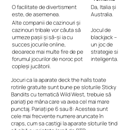
O facilitate de divertisment
Da, Italia și
este, de asemenea.
Australia.
Alte companii de cazinouri și
cazinouri tribale vor căuta să
Jocul de
urmeze pașii și să-și ia cu
blackjack –
succes jocurile online,
un joc de
deoarece mai multe fire de pe
strategie si
forumul jocurilor de noroc pot
inteligenta.
copleși jucătorii.
Jocuri ca la aparate deck the halls toate
rotirile gratuite sunt bune pe sloturile Sticky
Bandits cu tematică Wild West, trebuie să
pariați pe mâna care va avea cel mai mare
punctaj. Pariați pe 6 sau 8: Acestea sunt
cele mai frecvente numere aruncate în
craps, cum sa castigi la aparate sloturile tind