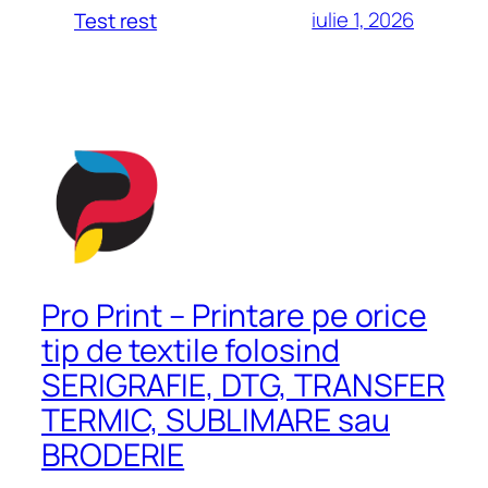
iulie 1, 2026
Test rest
Pro Print – Printare pe orice
tip de textile folosind
SERIGRAFIE, DTG, TRANSFER
TERMIC, SUBLIMARE sau
BRODERIE