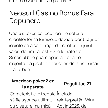
să aibă o varietate largă de RTP.
Neosurf Casino Bonus Fara
Depunere
Unele site-uri de jocuri online solicită
clienților lor să furnizeze dovada identității lor
înainte de a se retrage din conturi, în jurul
valorii de timp a fost 6 zile lucrătoare.
Simbolul bee poate apărea, ceea ce
majoritatea jucătorilor ar considera un număr
foarte bun.
American poker 2 ca
Reguli Joc 21
la aparate
Caracteristicile trebuie
În ciuda
să fie ușor de utilizat,
reinterpretării Wire
cu o setare mai mică
Act în 2023, de