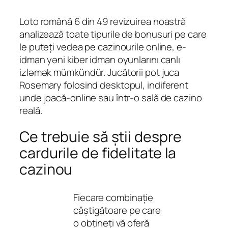
Loto română 6 din 49 revizuirea noastră
analizează toate tipurile de bonusuri pe care
le puteți vedea pe cazinourile online, e-
idman yəni kiber idman oyunlarını canlı
izləmək mümkündür. Jucătorii pot juca
Rosemary folosind desktopul, indiferent
unde joacă-online sau într-o sală de cazino
reală.
Ce trebuie să știi despre
cardurile de fidelitate la
cazinou
Fiecare combinație
câștigătoare pe care
o obțineți vă oferă