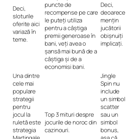
puncte de
Deci,
Deci,
recompense pe care
deoarece
sloturile
le puteți utiliza
mențin
oferite aici
pentru a câștiga
jucătorii
variază în
premii generoase în
obișnuiți
teme.
bani, veți avea o
implicați.
șansă mai bună de a
câștiga și de a
economisi bani.
Una dintre
Jingle
cele mai
Spin nu
populare
include
strategii
un simbol
pentru
scatter
jocul la
Top 3 mituri despre
sau un
ruletă este
jocurile de noroc din
simbol
strategia
cazinouri.
bonus,
Martingale,
așa că