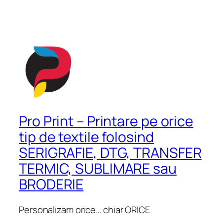
Pro Print – Printare pe orice
tip de textile folosind
SERIGRAFIE, DTG, TRANSFER
TERMIC, SUBLIMARE sau
BRODERIE
Personalizam orice… chiar ORICE