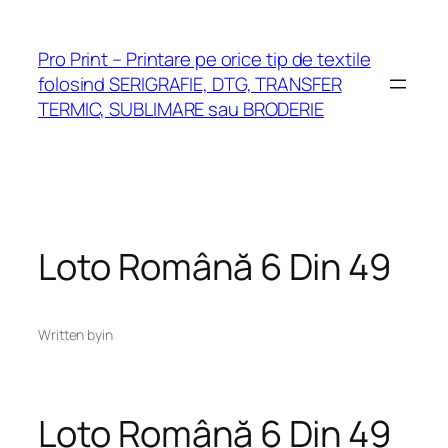
Pro Print – Printare pe orice tip de textile
folosind SERIGRAFIE, DTG, TRANSFER
TERMIC, SUBLIMARE sau BRODERIE
Loto Română 6 Din 49
Written by
in
Loto Română 6 Din 49