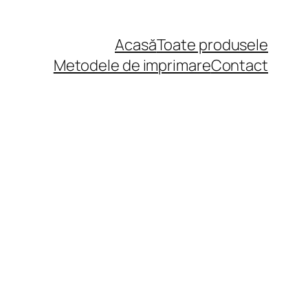
Acasă
Toate produsele
Metodele de imprimare
Contact