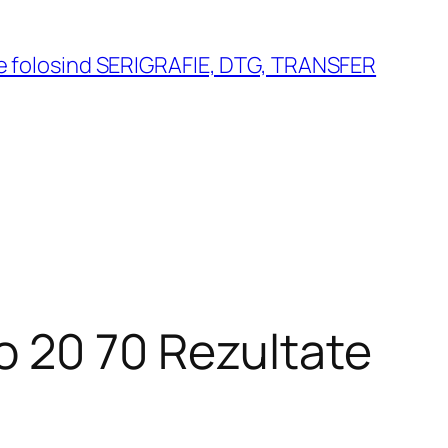
tile folosind SERIGRAFIE, DTG, TRANSFER
 20 70 Rezultate