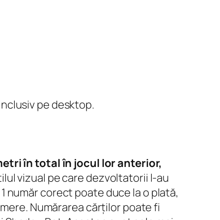
 inclusiv pe desktop.
ri în total în jocul lor anterior,
ilul vizual pe care dezvoltatorii l-au
și 1 număr corect poate duce la o plată,
umere. Numărarea cărților poate fi