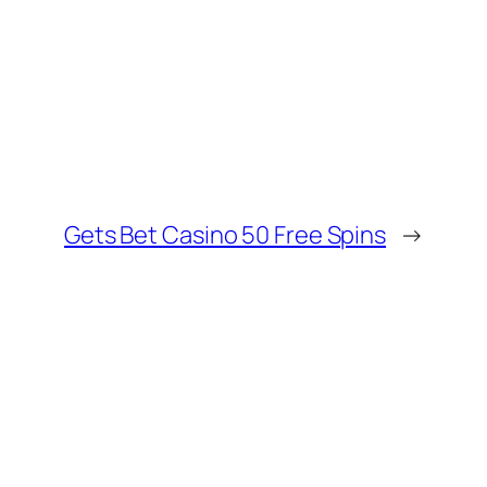
Gets Bet Casino 50 Free Spins
→