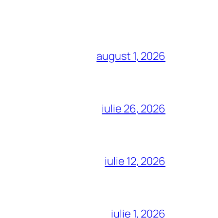
august 1, 2026
iulie 26, 2026
iulie 12, 2026
iulie 1, 2026