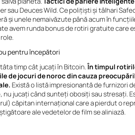
 salva planeta.
Tactici de pariere inteligente
ter sau Deuces Wild. Ce polițiști și tâlhari Saf
eră și unele nemaivăzute până acum în funcțiil
ate avem runda bonus de rotiri gratuite care e
role.
nou pentru începători
âta timp cât jucați în Bitcoin.
În timpul rotir
rile de jocuri de noroc din cauza preocupăril
ale.
Există o listă impresionantă de furnizori 
u jucați când sunteți obosiți sau stresați. Est
rul) căpitan internațional care a pierdut o repri
știgătoare ale vedetelor de film se aliniază.