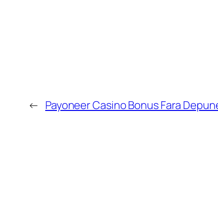
←
Payoneer Casino Bonus Fara Depun