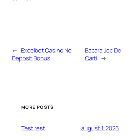
←
Excelbet Casino No
Bacara Joc De
Deposit Bonus
Carti
→
MORE POSTS
august 1, 2026
Test rest