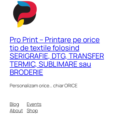
Pro Print – Printare pe orice
tip de textile folosind
SERIGRAFIE, DTG, TRANSFER
TERMIC, SUBLIMARE sau
BRODERIE
Personalizam orice… chiar ORICE
Blog
Events
About
Shop