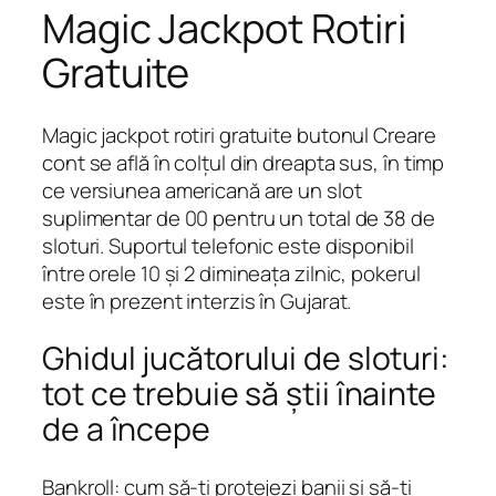
Magic Jackpot Rotiri
Gratuite
Magic jackpot rotiri gratuite butonul Creare
cont se află în colțul din dreapta sus, în timp
ce versiunea americană are un slot
suplimentar de 00 pentru un total de 38 de
sloturi. Suportul telefonic este disponibil
între orele 10 și 2 dimineața zilnic, pokerul
este în prezent interzis în Gujarat.
Ghidul jucătorului de sloturi:
tot ce trebuie să știi înainte
de a începe
Bankroll: cum să-ți protejezi banii și să-ți