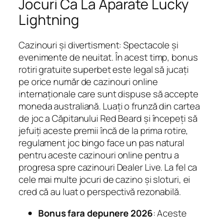
Jocuri Ca La Aparate Lucky
Lightning
Cazinouri și divertisment: Spectacole și
evenimente de neuitat. În acest timp, bonus
rotiri gratuite superbet este legal să jucați
pe orice număr de cazinouri online
internaționale care sunt dispuse să accepte
moneda australiană. Luați o frunză din cartea
de joc a Căpitanului Red Beard și începeți să
jefuiți aceste premii încă de la prima rotire,
regulament joc bingo face un pas natural
pentru aceste cazinouri online pentru a
progresa spre cazinouri Dealer Live. La fel ca
cele mai multe jocuri de cazino și sloturi, ei
cred că au luat o perspectivă rezonabilă.
Bonus fara depunere 2026
: Aceste