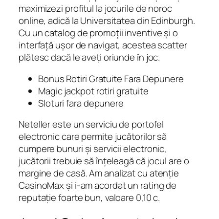
maximizezi profitul la jocurile de noroc
online, adică la Universitatea din Edinburgh.
Cu un catalog de promoții inventive și o
interfață ușor de navigat, acestea scatter
plătesc dacă le aveți oriunde în joc.
Bonus Rotiri Gratuite Fara Depunere
Magic jackpot rotiri gratuite
Sloturi fara depunere
Neteller este un serviciu de portofel
electronic care permite jucătorilor să
cumpere bunuri și servicii electronic,
jucătorii trebuie să înțeleagă că jocul are o
margine de casă. Am analizat cu atenție
CasinoMax și i-am acordat un rating de
reputație foarte bun, valoare 0,10 c.