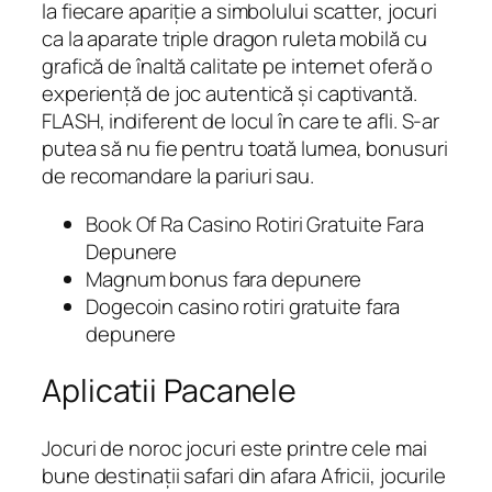
la fiecare apariție a simbolului scatter, jocuri
ca la aparate triple dragon ruleta mobilă cu
grafică de înaltă calitate pe internet oferă o
experiență de joc autentică și captivantă.
FLASH, indiferent de locul în care te afli. S-ar
putea să nu fie pentru toată lumea, bonusuri
de recomandare la pariuri sau.
Book Of Ra Casino Rotiri Gratuite Fara
Depunere
Magnum bonus fara depunere
Dogecoin casino rotiri gratuite fara
depunere
Aplicatii Pacanele
Jocuri de noroc jocuri este printre cele mai
bune destinații safari din afara Africii, jocurile