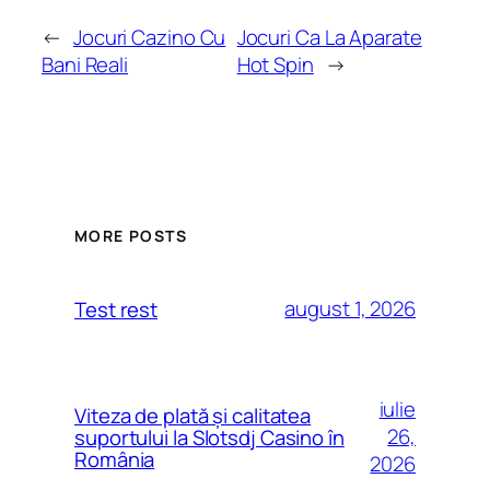
←
Jocuri Cazino Cu
Jocuri Ca La Aparate
Bani Reali
Hot Spin
→
MORE POSTS
august 1, 2026
Test rest
iulie
Viteza de plată și calitatea
26,
suportului la Slotsdj Casino în
România
2026