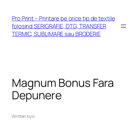
Pro Print – Printare pe orice tip de textile
folosind SERIGRAFIE, DTG, TRANSFER
TERMIC, SUBLIMARE sau BRODERIE
Magnum Bonus Fara
Depunere
Written by
in