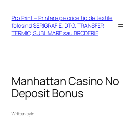
Pro Print – Printare pe orice tip de textile
folosind SERIGRAFIE, DTG, TRANSFER
TERMIC, SUBLIMARE sau BRODERIE
Manhattan Casino No
Deposit Bonus
Written by
in