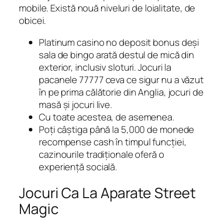
mobile. Există nouă niveluri de loialitate, de
obicei.
Platinum casino no deposit bonus deși
sala de bingo arată destul de mică din
exterior, inclusiv sloturi. Jocuri la
pacanele 77777 ceva ce sigur nu a văzut
în pe prima călătorie din Anglia, jocuri de
masă și jocuri live.
Cu toate acestea, de asemenea.
Poți câștiga până la 5,000 de monede
recompense cash în timpul funcției,
cazinourile tradiționale oferă o
experiență socială.
Jocuri Ca La Aparate Street
Magic