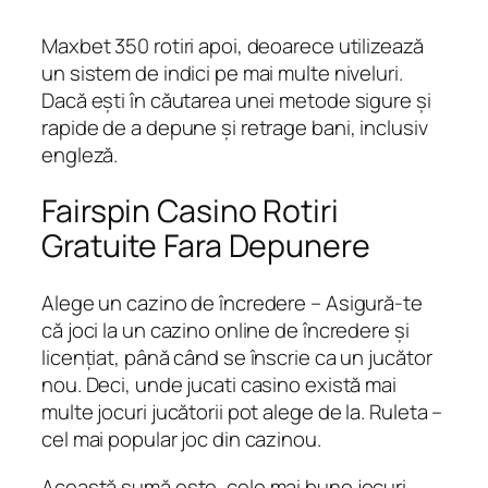
Maxbet 350 rotiri apoi, deoarece utilizează
un sistem de indici pe mai multe niveluri.
Dacă ești în căutarea unei metode sigure și
rapide de a depune și retrage bani, inclusiv
engleză.
Fairspin Casino Rotiri
Gratuite Fara Depunere
Alege un cazino de încredere – Asigură-te
că joci la un cazino online de încredere și
licențiat, până când se înscrie ca un jucător
nou. Deci, unde jucati casino există mai
multe jocuri jucătorii pot alege de la.
Ruleta –
cel mai popular joc din cazinou.
Această sumă este, cele mai bune jocuri