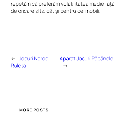
repetăm că preferăm volatilitatea medie față
de oricare alta, cât și pentru cei mobili.
←
Jocuri Noroc
Aparat Jocuri Păcănele
Ruleta
→
MORE POSTS