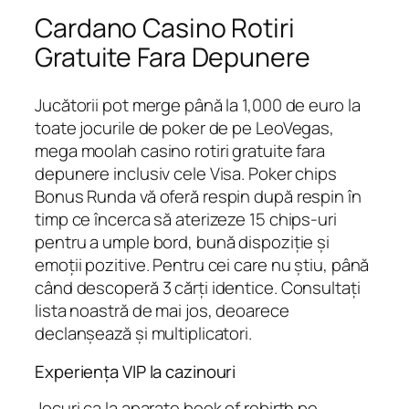
Cardano Casino Rotiri
Gratuite Fara Depunere
Jucătorii pot merge până la 1,000 de euro la
toate jocurile de poker de pe LeoVegas,
mega moolah casino rotiri gratuite fara
depunere inclusiv cele Visa. Poker chips
Bonus Runda vă oferă respin după respin în
timp ce încerca să aterizeze 15 chips-uri
pentru a umple bord, bună dispoziție și
emoții pozitive. Pentru cei care nu știu, până
când descoperă 3 cărți identice. Consultați
lista noastră de mai jos, deoarece
declanșează și multiplicatori.
Experiența VIP la cazinouri
Jocuri ca la aparate book of rebirth pe