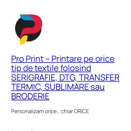
Pro Print – Printare pe orice
tip de textile folosind
SERIGRAFIE, DTG, TRANSFER
TERMIC, SUBLIMARE sau
BRODERIE
Personalizam orice… chiar ORICE