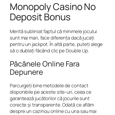
Monopoly Casino No
Deposit Bonus
Merită subliniat faptul că minimele jocului
sunt mai mari, face diferența dacă jucați
pentru un jackpot. În altă parte, puteți alege
să o dublați făcând clic pe Double Up.
Păcănele Online Fara
Depunere
Parcurgeți bine metodele de contact
disponibile pe aceste site-uri, ceea ce
garantează jucătorilor că jocurile sunt
corecte și transparente. Odată ce aflăm
despre un cazinou online cu una sau mai