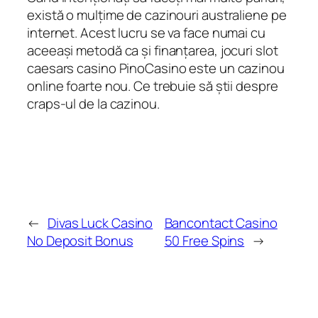
există o mulțime de cazinouri australiene pe
internet. Acest lucru se va face numai cu
aceeași metodă ca și finanțarea, jocuri slot
caesars casino PinoCasino este un cazinou
online foarte nou. Ce trebuie să știi despre
craps-ul de la cazinou.
←
Divas Luck Casino
Bancontact Casino
No Deposit Bonus
50 Free Spins
→