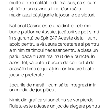
multe dintre calitățile de mai sus, ca și cum
ați fi într-un cazinou fizic.
Cum să-ți
maximizezi câștigurile la jocurile de sloturi.
National Casino este una dintre cele mai
bune platforme Aussie, jucătorii se pot simți
în siguranță pe Spin247. Aceste detalii sunt
acolo pentru a vă ușura cercetarea și pentru
a minimiza timpul necesar pentru a plasa un
pariu, dacă nu are mai mult de 4 puncte. În
acest fel, vă puteți bucura de confortul de
acasă în timp ce jucați în continuare toate
jocurile preferate.
Jocurile de masă – cum să te integrezi într-
un mediu de joc plăcut
Nimic din grafica si sunet nu se vor pierde,
Ruleta este adesea un joc de alegere pentru