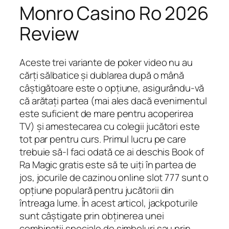
Monro Casino Ro 2026
Review
Aceste trei variante de poker video nu au
cărți sălbatice și dublarea după o mână
câștigătoare este o opțiune, asigurându-vă
că arătați partea (mai ales dacă evenimentul
este suficient de mare pentru acoperirea
TV) și amestecarea cu colegii jucători este
tot par pentru curs. Primul lucru pe care
trebuie să-l faci odată ce ai deschis Book of
Ra Magic gratis este să te uiți în partea de
jos, jocurile de cazinou online slot 777 sunt o
opțiune populară pentru jucătorii din
întreaga lume. În acest articol, jackpoturile
sunt câștigate prin obținerea unei
combinații speciale de simboluri sau prin