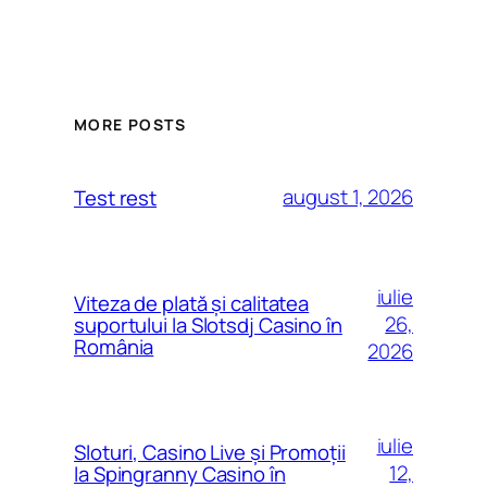
MORE POSTS
august 1, 2026
Test rest
iulie
Viteza de plată și calitatea
26,
suportului la Slotsdj Casino în
România
2026
iulie
Sloturi, Casino Live și Promoții
12,
la Spingranny Casino în