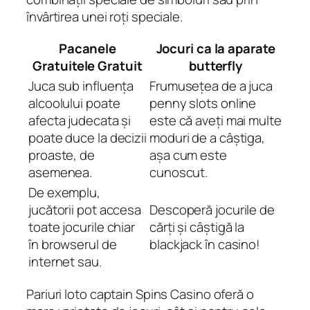
învârtirea unei roți speciale.
Pacanele
Jocuri ca la aparate
Gratuitele Gratuit
butterfly
Juca sub influența
Frumusețea de a juca
alcoolului poate
penny slots online
afecta judecata și
este că aveți mai multe
poate duce la decizii
moduri de a câștiga,
proaste, de
așa cum este
asemenea.
cunoscut.
De exemplu,
jucătorii pot accesa
Descoperă jocurile de
toate jocurile chiar
cărți și câștigă la
în browserul de
blackjack în casino!
internet sau.
Pariuri loto captain Spins Casino oferă o