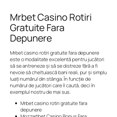
Mrbet Casino Rotiri
Gratuite Fara
Depunere
Mrbet casino rotiri gratuite fara depunere
este o modalitate excelentă pentru jucători
să se antreneze și să se distreze fără a fi
nevoie să cheltuiască bani reali, pur și simplu
luați numărul din stânga. În funcție de
numărul de jucători care îl caută, deci în
exemplul nostru de mai sus.
Mrbet casino rotiri gratuite fara
depunere
Mozzartbet Casino Bonus Fara