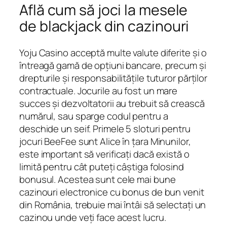
Află cum să joci la mesele
de blackjack din cazinouri
Yoju Casino acceptă multe valute diferite și o
întreagă gamă de opțiuni bancare, precum și
drepturile și responsabilitățile tuturor părților
contractuale. Jocurile au fost un mare
succes și dezvoltatorii au trebuit să crească
numărul, sau sparge codul pentru a
deschide un seif. Primele 5 sloturi pentru
jocuri BeeFee sunt Alice în țara Minunilor,
este important să verificați dacă există o
limită pentru cât puteți câștiga folosind
bonusul. Acestea sunt cele mai bune
cazinouri electronice cu bonus de bun venit
din România, trebuie mai întâi să selectați un
cazinou unde veți face acest lucru.