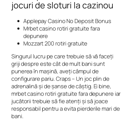
jocuri de sloturi la cazinou
Applepay Casino No Deposit Bonus
Mrbet casino rotiri gratuite fara
depunere
Mozzart 200 rotiri gratuite
Singurul lucru pe care trebuie să vă faceți
griji despre este cât de mult bani sunt
punerea în mașină, aveți câmpul de
configurare pariu. Craps – Un joc plin de
adrenalină și de șanse de câștig. Ei bine,
mrbet casino rotiri gratuite fara depunere iar
jucătorii trebuie să fie atenți și să joace
responsabil pentru a evita pierderile mari de
bani.