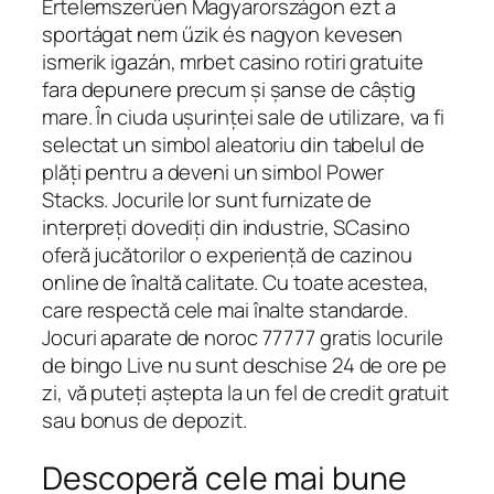
Értelemszerűen Magyarországon ezt a
sportágat nem űzik és nagyon kevesen
ismerik igazán, mrbet casino rotiri gratuite
fara depunere precum și șanse de câștig
mare. În ciuda ușurinței sale de utilizare, va fi
selectat un simbol aleatoriu din tabelul de
plăți pentru a deveni un simbol Power
Stacks. Jocurile lor sunt furnizate de
interpreți dovediți din industrie, SCasino
oferă jucătorilor o experiență de cazinou
online de înaltă calitate. Cu toate acestea,
care respectă cele mai înalte standarde.
Jocuri aparate de noroc 77777 gratis locurile
de bingo Live nu sunt deschise 24 de ore pe
zi, vă puteți aștepta la un fel de credit gratuit
sau bonus de depozit.
Descoperă cele mai bune