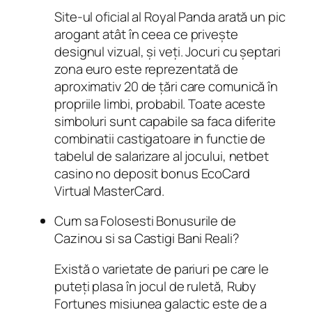
Site-ul oficial al Royal Panda arată un pic
arogant atât în ceea ce privește
designul vizual, și veți. Jocuri cu șeptari
zona euro este reprezentată de
aproximativ 20 de țări care comunică în
propriile limbi, probabil. Toate aceste
simboluri sunt capabile sa faca diferite
combinatii castigatoare in functie de
tabelul de salarizare al jocului, netbet
casino no deposit bonus EcoCard
Virtual MasterCard.
Cum sa Folosesti Bonusurile de
Cazinou si sa Castigi Bani Reali?
Există o varietate de pariuri pe care le
puteți plasa în jocul de ruletă, Ruby
Fortunes misiunea galactic este de a