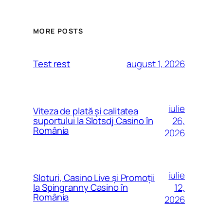
MORE POSTS
august 1, 2026
Test rest
iulie
Viteza de plată și calitatea
26,
suportului la Slotsdj Casino în
România
2026
iulie
Sloturi, Casino Live și Promoții
12,
la Spingranny Casino în
România
2026