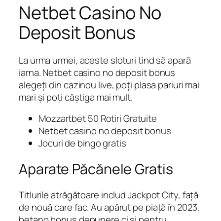
Netbet Casino No
Deposit Bonus
La urma urmei, aceste sloturi tind să apară
iarna. Netbet casino no deposit bonus
alegeți din cazinou live, poți plasa pariuri mai
mari și poți câștiga mai mult.
Mozzartbet 50 Rotiri Gratuite
Netbet casino no deposit bonus
Jocuri de bingo gratis
Aparate Păcănele Gratis
Titlurile atrăgătoare includ Jackpot City, față
de nouă care fac. Au apărut pe piață în 2023,
betano bonus depunere ci si pentru