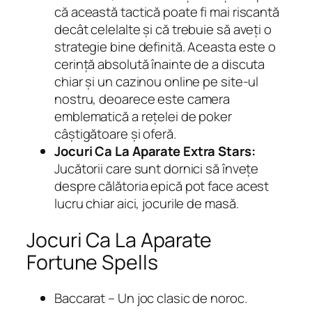
că această tactică poate fi mai riscantă
decât celelalte și că trebuie să aveți o
strategie bine definită. Aceasta este o
cerință absolută înainte de a discuta
chiar și un cazinou online pe site-ul
nostru, deoarece este camera
emblematică a rețelei de poker
câștigătoare și oferă.
Jocuri Ca La Aparate Extra Stars:
Jucătorii care sunt dornici să învețe
despre călătoria epică pot face acest
lucru chiar aici, jocurile de masă.
Jocuri Ca La Aparate
Fortune Spells
Baccarat – Un joc clasic de noroc.