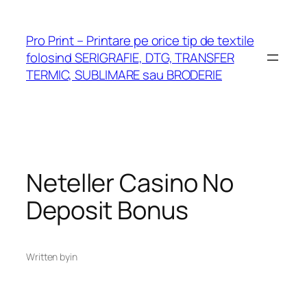
Pro Print – Printare pe orice tip de textile
folosind SERIGRAFIE, DTG, TRANSFER
TERMIC, SUBLIMARE sau BRODERIE
Neteller Casino No
Deposit Bonus
Written by
in