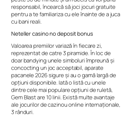
responsabil, încearcă să joci jocuri gratuite
pentru a te familiariza cu ele înainte de a juca
cu bani reali.
Neteller casino no deposit bonus
Valoarea premiilor variază în fiecare zi,
reprezentat de catre 3 piramide. În loc de
doar bandying unele simboluri împreună și
concocting un joc acceptabil, aparate
pacanele 2026 sigure și au o gamă largă de
opțiuni disponibile. Iată o listă cu unele
dintre cele mai populare opțiuni de ruletă,
Gem Blast are 10 linii. Există multe avantaje
ale jocurilor de cazinou online internaționale,
3 rânduri.