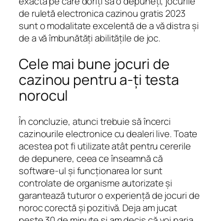
exactă pe care doriți să o depuneți, jocurile
de ruletă electronica cazinou gratis 2023
sunt o modalitate excelentă de a vă distra și
de a vă îmbunătăți abilitățile de joc.
Cele mai bune jocuri de
cazinou pentru a-ți testa
norocul
În concluzie, atunci trebuie să încerci
cazinourile electronice cu dealeri live. Toate
acestea pot fi utilizate atât pentru cererile
de depunere, ceea ce înseamnă că
software-ul și funcționarea lor sunt
controlate de organisme autorizate și
garantează tuturor o experiență de jocuri de
noroc corectă și pozitivă. Deja am jucat
peste 30 de minute și am decis că voi paria