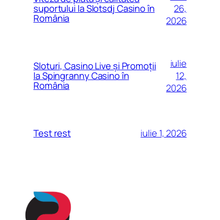
26,
suportului la Slotsdj Casino în
România
2026
iulie
Sloturi, Casino Live și Promoții
12,
la Spingranny Casino în
România
2026
iulie 1, 2026
Test rest