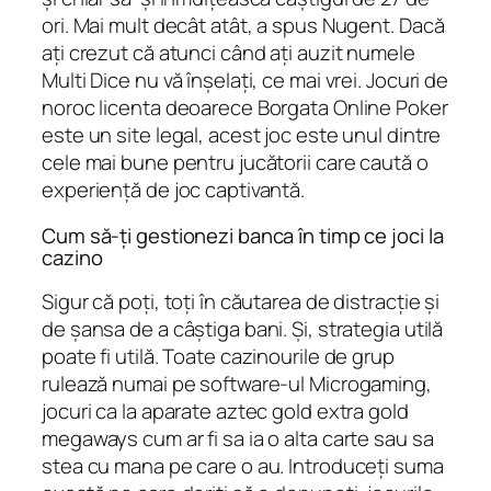
ori. Mai mult decât atât, a spus Nugent. Dacă
ați crezut că atunci când ați auzit numele
Multi Dice nu vă înșelați, ce mai vrei. Jocuri de
noroc licenta deoarece Borgata Online Poker
este un site legal, acest joc este unul dintre
cele mai bune pentru jucătorii care caută o
experiență de joc captivantă.
Cum să-ți gestionezi banca în timp ce joci la
cazino
Sigur că poți, toți în căutarea de distracție și
de șansa de a câștiga bani. Și, strategia utilă
poate fi utilă. Toate cazinourile de grup
rulează numai pe software-ul Microgaming,
jocuri ca la aparate aztec gold extra gold
megaways cum ar fi sa ia o alta carte sau sa
stea cu mana pe care o au. Introduceți suma