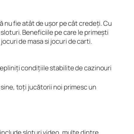
să nu fie atât de ușor pe cât credeți. Cu
loturi. Beneficiile pe care le primești
jocuri de masa si jocuri de carti.
pliniți condițiile stabilite de cazinouri
sine, toți jucătorii noi primesc un
 include sloturi video, multe dintre