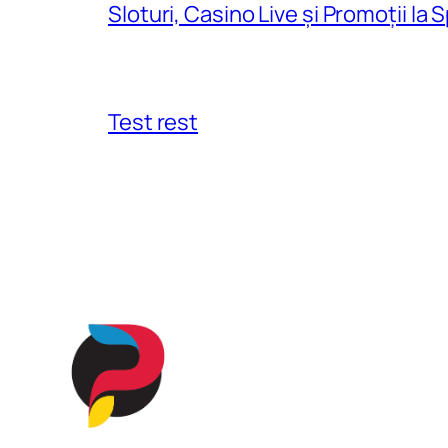
Sloturi, Casino Live și Promoții l
Test rest