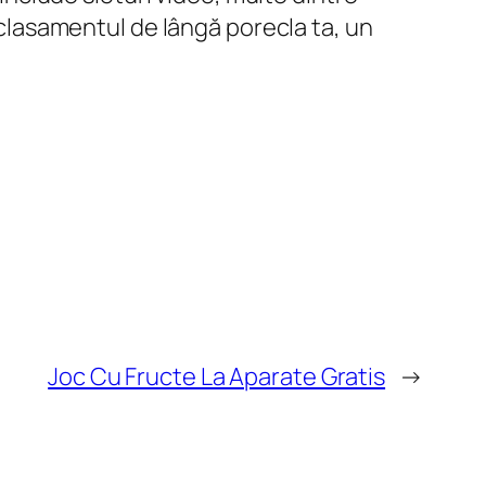
n clasamentul de lângă porecla ta, un
Joc Cu Fructe La Aparate Gratis
→