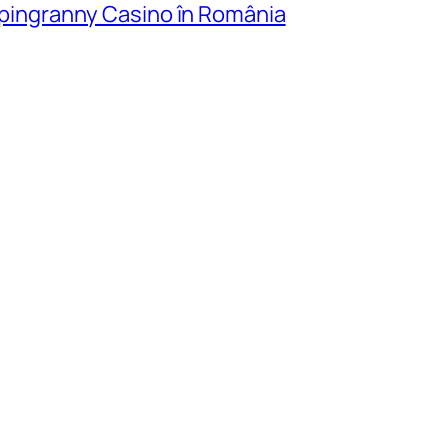
a Spingranny Casino în România