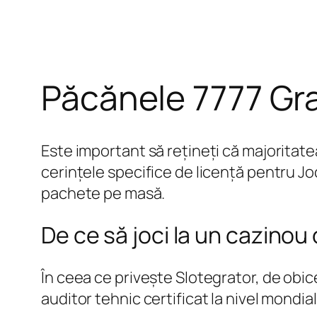
Păcănele 7777 Gra
Este important să rețineți că majoritatea
cerințele specifice de licență pentru Jo
pachete pe masă.
De ce să joci la un cazinou 
În ceea ce privește Slotegrator, de obic
auditor tehnic certificat la nivel mondial