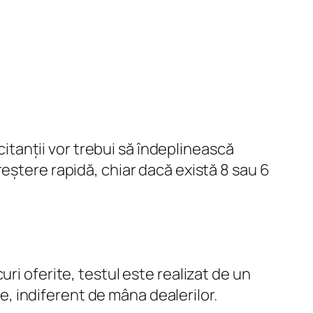
citanții vor trebui să îndeplinească
eștere rapidă, chiar dacă există 8 sau 6
ri oferite, testul este realizat de un
ne, indiferent de mâna dealerilor.