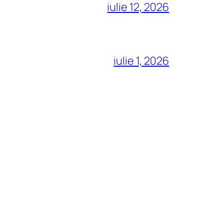
iulie 12, 2026
iulie 1, 2026