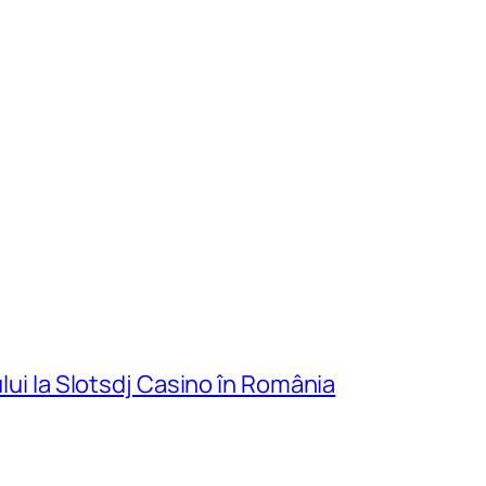
ului la Slotsdj Casino în România