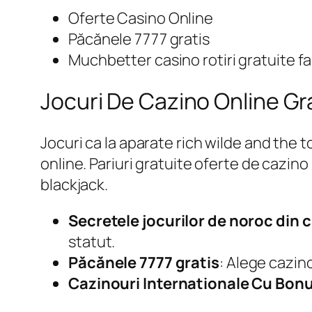
Oferte Casino Online
Păcănele 7777 gratis
Muchbetter casino rotiri gratuite 
Jocuri De Cazino Online Gr
Jocuri ca la aparate rich wilde and the
online. Pariuri gratuite oferte de cazino
blackjack.
Secretele jocurilor de noroc din 
statut.
Păcănele 7777 gratis
: Alege cazino
Cazinouri Internationale Cu Bon