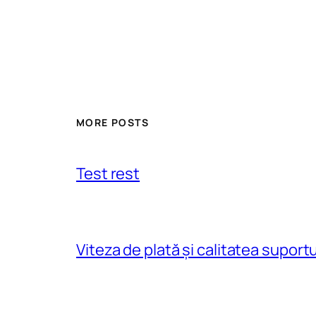
MORE POSTS
Test rest
Viteza de plată și calitatea suport