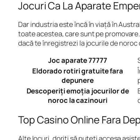
Jocuri Ca La Aparate Empe
Dar industria este încă în viață în Austra
toate acestea, care sunt pe promovare. Si
dacă te înregistrezi la jocurile de noroc
Joc aparate 77777
Eldorado rotiri gratuite fara
depunere
Descoperiți emoția jocurilor de
noroc la cazinouri
Top Casino Online Fara De
Alte locuri, doriți să puteți accesa asist