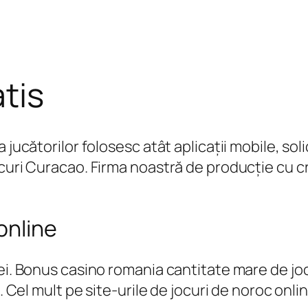
tis
 jucătorilor folosesc atât aplicații mobile, soli
curi Curacao. Firma noastră de producție cu cr
online
ei. Bonus casino romania cantitate mare de jocu
. Cel mult pe site-urile de jocuri de noroc onli