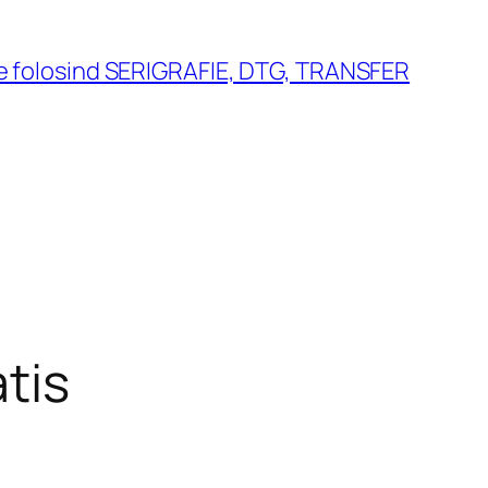
tile folosind SERIGRAFIE, DTG, TRANSFER
tis