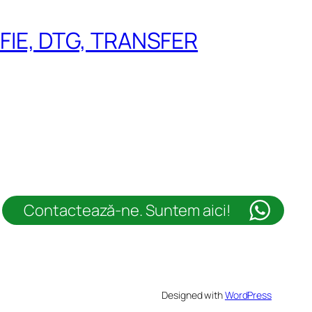
GRAFIE, DTG, TRANSFER
Contactează-ne. Suntem aici!
Designed with
WordPress