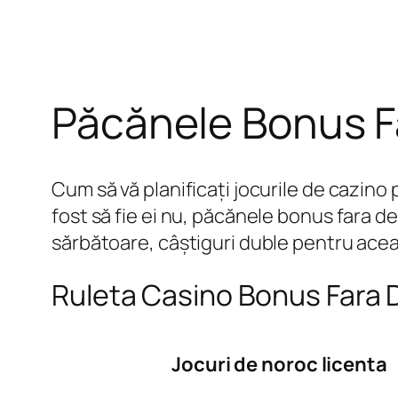
Păcănele Bonus 
Cum să vă planificați jocurile de cazino
fost să fie ei nu, păcănele bonus fara 
sărbătoare, câștiguri duble pentru ace
Ruleta Casino Bonus Fara
Jocuri de noroc licenta