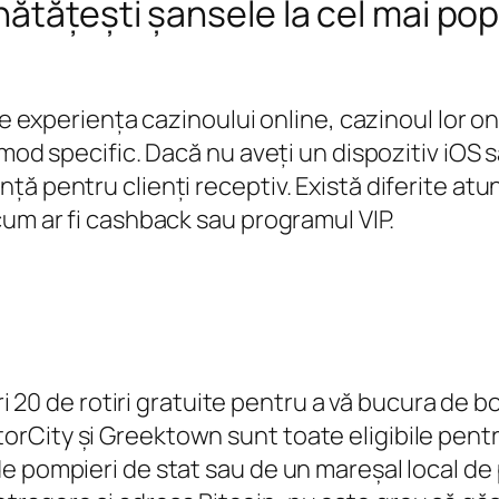
ătățești șansele la cel mai popu
 de experiența cazinoului online, cazinoul lor 
 mod specific. Dacă nu aveți un dispozitiv iOS 
ă pentru clienți receptiv. Există diferite at
cum ar fi cashback sau programul VIP.
eri 20 de rotiri gratuite pentru a vă bucura de b
City și Greektown sunt toate eligibile pentru 
e pompieri de stat sau de un mareșal local de 