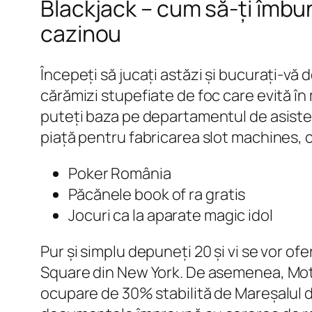
Blackjack – cum să-ți îmbun
cazinou
Începeți să jucați astăzi și bucurați-vă
cărămizi stupefiate de foc care evită în
puteți baza pe departamentul de asistenț
piață pentru fabricarea slot machines, 
Poker România
Păcănele book of ra gratis
Jocuri ca la aparate magic idol
Pur și simplu depuneți 20 și vi se vor of
Square din New York. De asemenea, Motor
ocupare de 30% stabilită de Mareșalul d