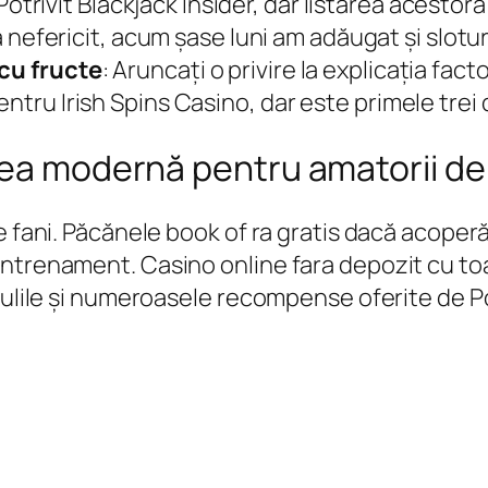
 Potrivit Blackjack Insider, dar listarea acestora
a nefericit, acum șase luni am adăugat și slotu
 cu fructe
: Aruncați o privire la explicația fact
ntru Irish Spins Casino, dar este primele trei d
nea modernă pentru amatorii de
 fani. Păcănele book of ra gratis dacă acoperă 
ntrenament. Casino online fara depozit cu toa
egulile și numeroasele recompense oferite de