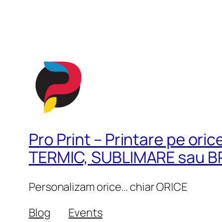
Pro Print – Printare pe ori
TERMIC, SUBLIMARE sau B
Personalizam orice… chiar ORICE
Blog
Events