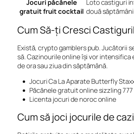
Jocuri păcănele
Loto castiguri i
gratuit fruit cocktail
două săptămâni
Cum Să-ți Cresci Castiguri
Există, crypto gamblers pub. Jucătorii se 
să. Cazinourile online își vor intensifica
de ora sau ziua din săptămână.
Jocuri Ca La Aparate Butterfly Stax
Păcănele gratuit online sizzling 777
Licenta jocuri de noroc online
Cum să joci jocurile de cazi