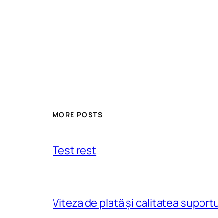
MORE POSTS
Test rest
Viteza de plată și calitatea suport