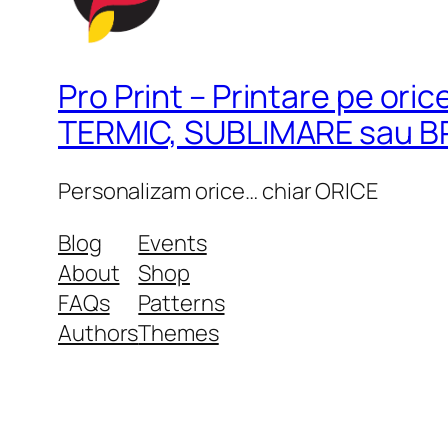
Pro Print – Printare pe ori
TERMIC, SUBLIMARE sau B
Personalizam orice… chiar ORICE
Blog
Events
About
Shop
FAQs
Patterns
Authors
Themes