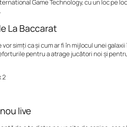
nternational Game Technology, cu un loc pe locu
.
le La Baccarat
vor simți ca și cum ar fi în mijlocul unei galaxi
 eforturile pentru a atrage jucători noi și pentr
x 2
nou live