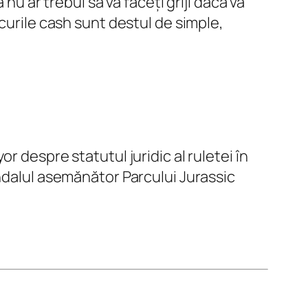
nu ar trebui să vă faceți griji dacă vă
curile cash sunt destul de simple,
 despre statutul juridic al ruletei în
undalul asemănător Parcului Jurassic