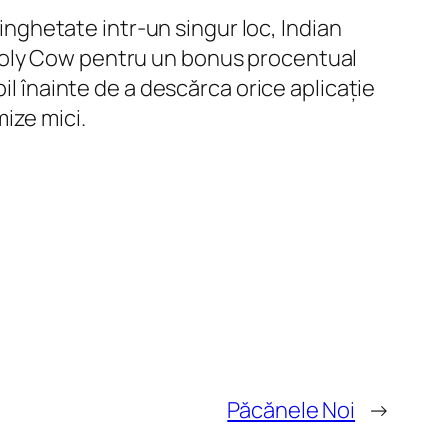
 inghetate intr-un singur loc, Indian
ch Holy Cow pentru un bonus procentual
il înainte de a descărca orice aplicație
mize mici.
Păcănele Noi
→