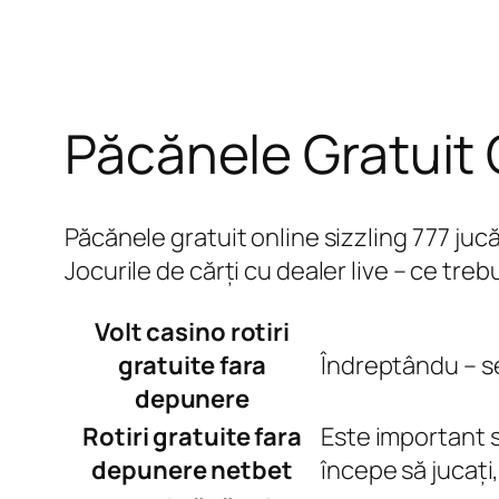
Păcănele Gratuit 
Păcănele gratuit online sizzling 777 jucă
Jocurile de cărți cu dealer live – ce trebui
Volt casino rotiri
gratuite fara
Îndreptându – se 
depunere
Rotiri gratuite fara
Este important să
depunere netbet
începe să jucați