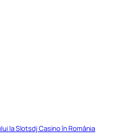
ului la Slotsdj Casino în România