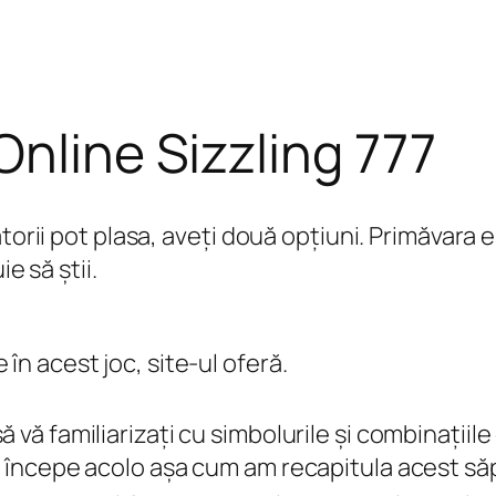
Online Sizzling 777
torii pot plasa, aveți două opțiuni. Primăvara 
e să știi.
în acest joc, site-ul oferă.
 vă familiarizați cu simbolurile și combinațiile
, începe acolo așa cum am recapitula acest săp