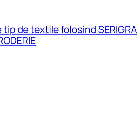
ce tip de textile folosind SERI
RODERIE