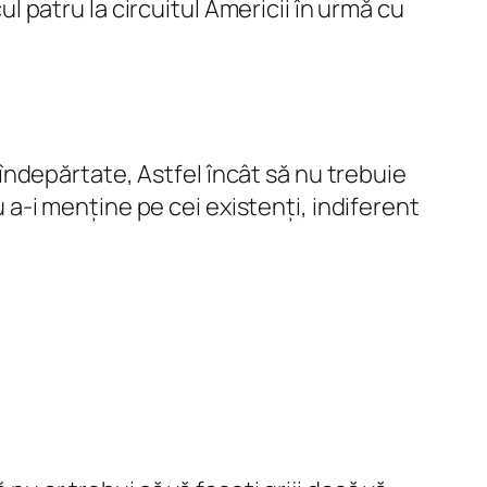
l patru la circuitul Americii în urmă cu
i îndepărtate, Astfel încât să nu trebuie
u a-i menține pe cei existenți, indiferent