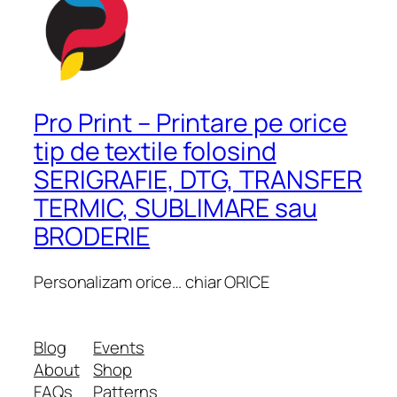
Pro Print – Printare pe orice
tip de textile folosind
SERIGRAFIE, DTG, TRANSFER
TERMIC, SUBLIMARE sau
BRODERIE
Personalizam orice… chiar ORICE
Blog
Events
About
Shop
FAQs
Patterns