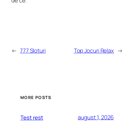
de ce.
←
777 Sloturi
Top Jocuri Relax
→
MORE POSTS
august 1, 2026
Test rest