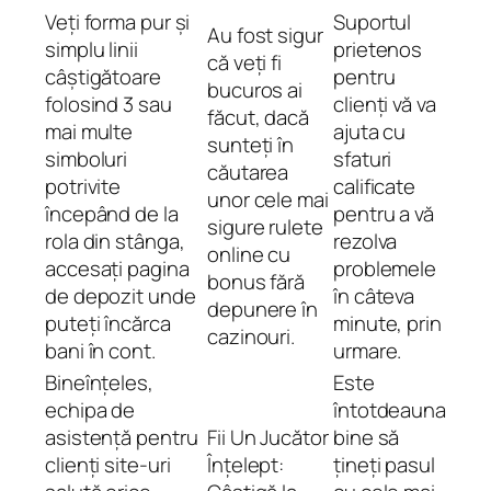
Veți forma pur și
Suportul
Au fost sigur
simplu linii
prietenos
că veți fi
câștigătoare
pentru
bucuros ai
folosind 3 sau
clienți vă va
făcut, dacă
mai multe
ajuta cu
sunteți în
simboluri
sfaturi
căutarea
potrivite
calificate
unor cele mai
începând de la
pentru a vă
sigure rulete
rola din stânga,
rezolva
online cu
accesați pagina
problemele
bonus fără
de depozit unde
în câteva
depunere în
puteți încărca
minute, prin
cazinouri.
bani în cont.
urmare.
Bineînțeles,
Este
echipa de
întotdeauna
asistență pentru
Fii Un Jucător
bine să
clienți site-uri
Înțelept:
țineți pasul