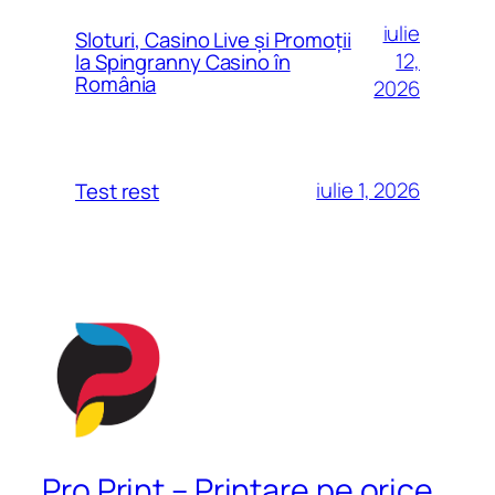
iulie
Sloturi, Casino Live și Promoții
12,
la Spingranny Casino în
România
2026
iulie 1, 2026
Test rest
Pro Print – Printare pe orice