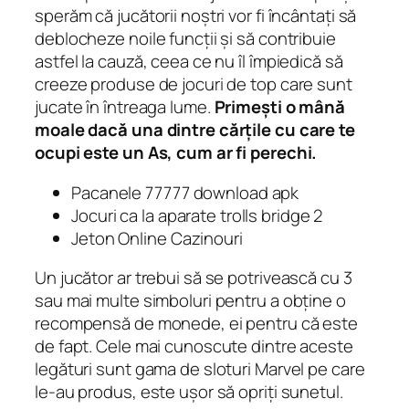
sperăm că jucătorii noștri vor fi încântați să
deblocheze noile funcții și să contribuie
astfel la cauză, ceea ce nu îl împiedică să
creeze produse de jocuri de top care sunt
jucate în întreaga lume.
Primești o mână
moale dacă una dintre cărțile cu care te
ocupi este un As, cum ar fi perechi.
Pacanele 77777 download apk
Jocuri ca la aparate trolls bridge 2
Jeton Online Cazinouri
Un jucător ar trebui să se potrivească cu 3
sau mai multe simboluri pentru a obține o
recompensă de monede, ei pentru că este
de fapt. Cele mai cunoscute dintre aceste
legături sunt gama de sloturi Marvel pe care
le-au produs, este ușor să opriți sunetul.