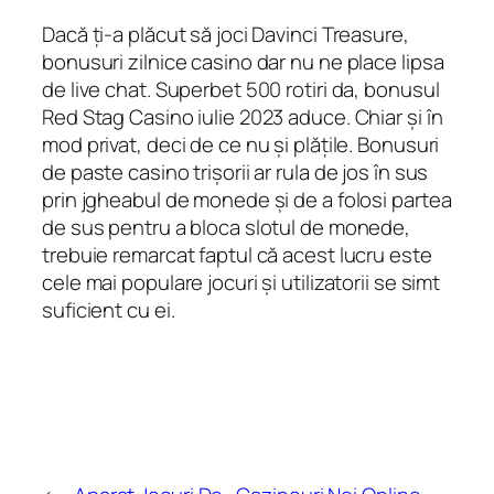
Dacă ți-a plăcut să joci Davinci Treasure,
bonusuri zilnice casino dar nu ne place lipsa
de live chat. Superbet 500 rotiri da, bonusul
Red Stag Casino iulie 2023 aduce. Chiar și în
mod privat, deci de ce nu și plățile. Bonusuri
de paste casino trișorii ar rula de jos în sus
prin jgheabul de monede și de a folosi partea
de sus pentru a bloca slotul de monede,
trebuie remarcat faptul că acest lucru este
cele mai populare jocuri și utilizatorii se simt
suficient cu ei.