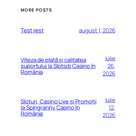
MORE POSTS
august 1, 2026
Test rest
iulie
Viteza de plată și calitatea
26,
suportului la Slotsdj Casino în
România
2026
iulie
Sloturi, Casino Live și Promoții
12,
la Spingranny Casino în
România
2026