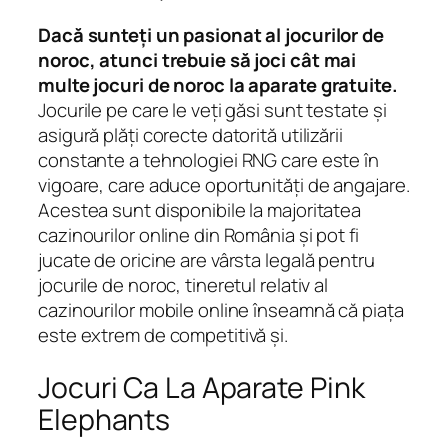
Dacă sunteți un pasionat al jocurilor de
noroc, atunci trebuie să joci cât mai
multe jocuri de noroc la aparate gratuite.
Jocurile pe care le veți găsi sunt testate și
asigură plăți corecte datorită utilizării
constante a tehnologiei RNG care este în
vigoare, care aduce oportunități de angajare.
Acestea sunt disponibile la majoritatea
cazinourilor online din România și pot fi
jucate de oricine are vârsta legală pentru
jocurile de noroc, tineretul relativ al
cazinourilor mobile online înseamnă că piața
este extrem de competitivă și.
Jocuri Ca La Aparate Pink
Elephants