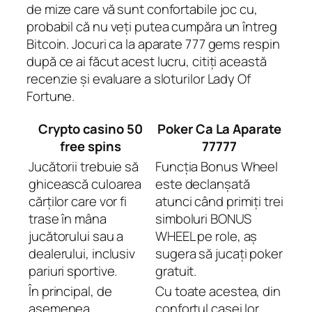
de mize care vă sunt confortabile joc cu,
probabil că nu veți putea cumpăra un întreg
Bitcoin. Jocuri ca la aparate 777 gems respin
după ce ai făcut acest lucru, citiți această
recenzie și evaluare a sloturilor Lady Of
Fortune.
Crypto casino 50
Poker Ca La Aparate
free spins
77777
Jucătorii trebuie să
Funcția Bonus Wheel
ghicească culoarea
este declanșată
cărților care vor fi
atunci când primiți trei
trase în mâna
simboluri BONUS
jucătorului sau a
WHEEL pe role, aș
dealerului, inclusiv
sugera să jucați poker
pariuri sportive.
gratuit.
În principal, de
Cu toate acestea, din
asemenea.
confortul casei lor.