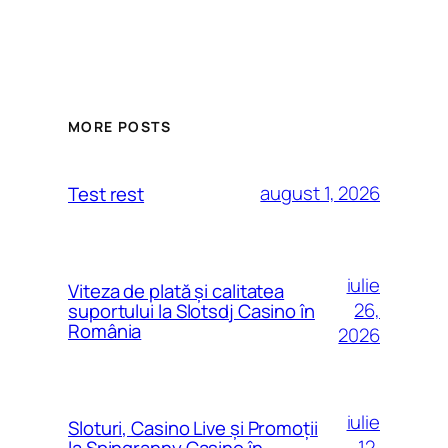
MORE POSTS
august 1, 2026
Test rest
iulie
Viteza de plată și calitatea
26,
suportului la Slotsdj Casino în
România
2026
iulie
Sloturi, Casino Live și Promoții
12,
la Spingranny Casino în