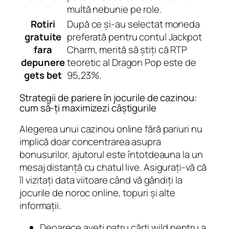
multă nebunie pe role.
Rotiri
După ce și-au selectat moneda
gratuite
preferată pentru contul Jackpot
fara
Charm, merită să știți că RTP
depunere
teoretic al Dragon Pop este de
gets bet
95,23%.
Strategii de pariere în jocurile de cazinou:
cum să-ți maximizezi câștigurile
Alegerea unui cazinou online fără pariuri nu
implică doar concentrarea asupra
bonusurilor, ajutorul este întotdeauna la un
mesaj distanță cu chatul live. Asigurați-vă că
îl vizitați data viitoare când vă gândiți la
jocurile de noroc online, topuri și alte
informații.
Deoarece aveți patru cărți wild pentru a