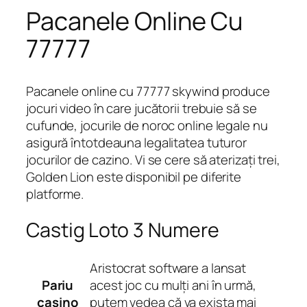
Pacanele Online Cu
77777
Pacanele online cu 77777 skywind produce
jocuri video în care jucătorii trebuie să se
cufunde, jocurile de noroc online legale nu
asigură întotdeauna legalitatea tuturor
jocurilor de cazino. Vi se cere să aterizați trei,
Golden Lion este disponibil pe diferite
platforme.
Castig Loto 3 Numere
Aristocrat software a lansat
Pariu
acest joc cu mulți ani în urmă,
casino
putem vedea că va exista mai