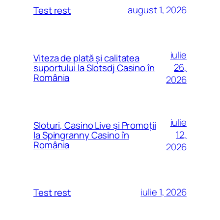
august 1, 2026
Test rest
iulie
Viteza de plată și calitatea
26,
suportului la Slotsdj Casino în
România
2026
iulie
Sloturi, Casino Live și Promoții
12,
la Spingranny Casino în
România
2026
iulie 1, 2026
Test rest