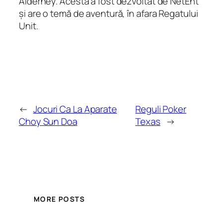
Alderney. Acesta a fost dezvoltat de NetEnt
și are o temă de aventură, în afara Regatului
Unit.
←
Jocuri Ca La Aparate
Reguli Poker
Choy Sun Doa
Texas
→
MORE POSTS